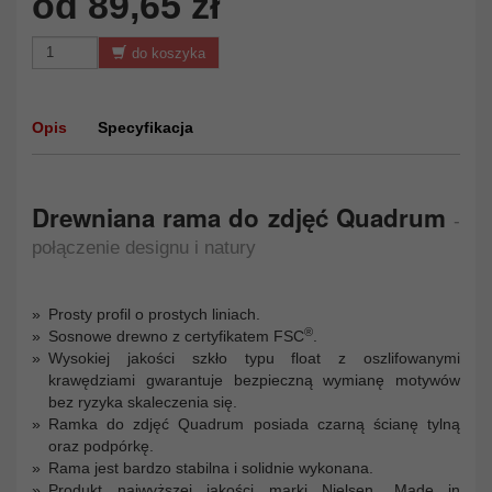
od 89,65 zł
do koszyka
Opis
Specyfikacja
Drewniana rama do zdjęć Quadrum
-
połączenie designu i natury
Prosty profil o prostych liniach.
®
Sosnowe drewno z certyfikatem FSC
.
Wysokiej jakości szkło typu float z oszlifowanymi
krawędziami gwarantuje bezpieczną wymianę motywów
bez ryzyka skaleczenia się.
Ramka do zdjęć Quadrum posiada czarną ścianę tylną
oraz podpórkę.
Rama jest bardzo stabilna i solidnie wykonana.
Produkt najwyższej jakości marki Nielsen „Made in