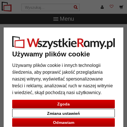
Menu
WszystkieRamy.pl
Typ Ramy
Ramy drewniane
Ramka
na zdjęcia Quadrum
Ramka na zdjęcia Quadrum
Używamy plików cookie
Używamy plików cookie i innych technologii
śledzenia, aby poprawić jakość przeglądania
naszej witryny, wyświetlać spersonalizowane
treści i reklamy, analizować ruch w naszej witrynie
i wiedzieć, skąd pochodzą nasi użytkownicy.
Zgoda
Zmiana ustawień
Powrót
Dalej
Odmawiam