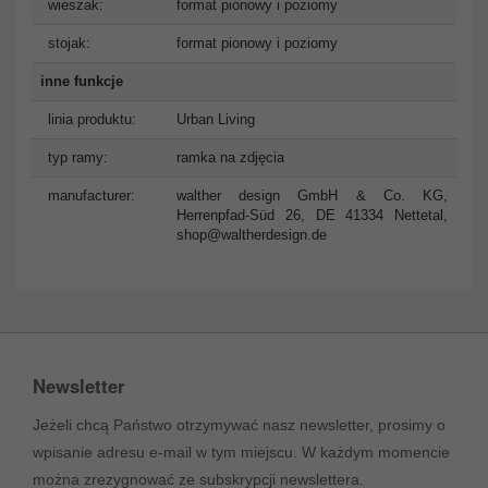
wieszak:
format pionowy i poziomy
stojak:
format pionowy i poziomy
inne funkcje
linia produktu:
Urban Living
typ ramy:
ramka na zdjęcia
manufacturer:
walther design GmbH & Co. KG,
Herrenpfad-Süd 26, DE 41334 Nettetal,
shop@waltherdesign.de
Newsletter
Jeżeli chcą Państwo otrzymywać nasz newsletter, prosimy o
wpisanie adresu e-mail w tym miejscu. W każdym momencie
można zrezygnować ze subskrypcji newslettera.