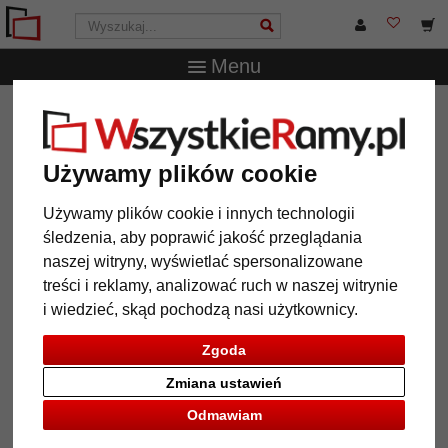
Menu
WszystkieRamy.pl
Marka
Walther Design
Ramka na
zdjęcia Urban Nature
Używamy plików cookie
Ramka na zdjęcia Urban Nature
Używamy plików cookie i innych technologii
śledzenia, aby poprawić jakość przeglądania
naszej witryny, wyświetlać spersonalizowane
treści i reklamy, analizować ruch w naszej witrynie
i wiedzieć, skąd pochodzą nasi użytkownicy.
Zgoda
Zmiana ustawień
Odmawiam
Powrót
Dalej