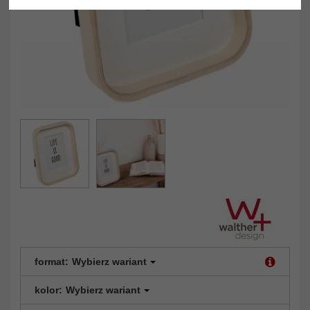
format:
Wybierz wariant
kolor:
Wybierz wariant