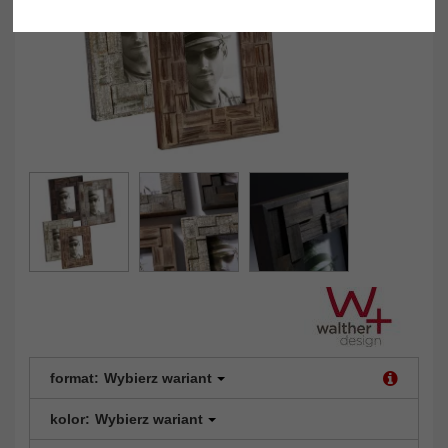
format:
Wybierz wariant
kolor:
Wybierz wariant