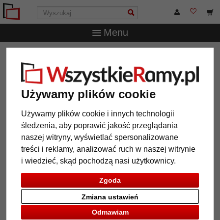
Menu
WszystkieRamy.pl
Wielkość ramy
13x18 cm
Ramka
na zdjęcia Liam
Ramka na zdjęcia Liam
Używamy plików cookie
Używamy plików cookie i innych technologii
śledzenia, aby poprawić jakość przeglądania
naszej witryny, wyświetlać spersonalizowane
treści i reklamy, analizować ruch w naszej witrynie
i wiedzieć, skąd pochodzą nasi użytkownicy.
Zgoda
Zmiana ustawień
Powrót
Dalej
Odmawiam