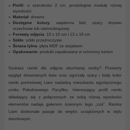
Profil
: o szerokości 2 cm, prostokątne moduły różnej
wysokości
Materiał
: drewno
Dostępne kolory
: wapienna biel, szary, drzewo
orzechowe lub ciemnobrązowy
Formaty zdjęcia
: 10 x 10 cm i 13 x 18 cm
Szkło
: szkło przeźroczyste
Ściana tylna
: płyta MDF ze stojakiem
Opakowanie
: produkt zapakowany w ochronny karton
Szukasz ramki dla zdjęcia ukochanej osoby? Przetarty
wygląd drewnianych listw oraz ogorzały szary i biały kolor
ramki portretowej Liam nadadzą mieszkaniu egzotycznego
uroku Południowego Pacyfiku. Interesujący profil ramki
składający się z połączonych ze sobą różnej wysokości
elementów nadaje galeriom ściennym tego „coś”. Ramka
Liam doskonale pasuje do wnętrz urządzonych w stylu
dworkowym.