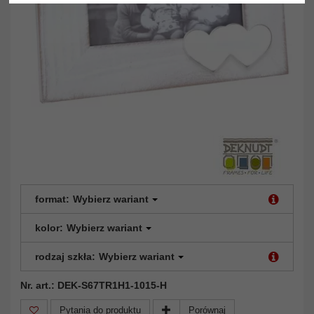
format:
Wybierz wariant
kolor:
Wybierz wariant
rodzaj szkła:
Wybierz wariant
Nr. art.: DEK-S67TR1H1-1015-H
Pytania do produktu
Porównaj