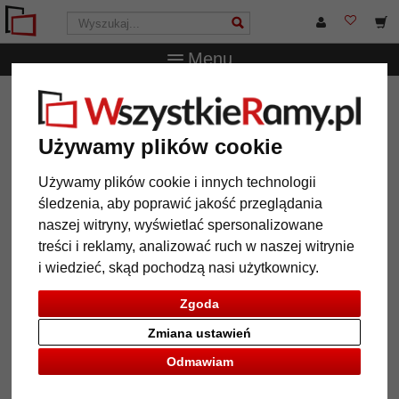
Menu
WszystkieRamy.pl
Wielkość ramy
Wszystkie formaty
Ramka z drewna do zdjęć Mercator pozioma
Używamy plików cookie
Ramka z drewna do zdjęć
Mercator pozioma
Używamy plików cookie i innych technologii
śledzenia, aby poprawić jakość przeglądania
naszej witryny, wyświetlać spersonalizowane
treści i reklamy, analizować ruch w naszej witrynie
i wiedzieć, skąd pochodzą nasi użytkownicy.
Zgoda
Zmiana ustawień
Odmawiam