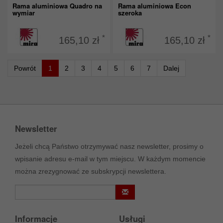
Rama aluminiowa Quadro na
Rama aluminiowa Econ
wymiar
szeroka
*
*
165,10 zł
165,10 zł
Powrót
1
2
3
4
5
6
7
Dalej
Newsletter
Jeżeli chcą Państwo otrzymywać nasz newsletter, prosimy o
wpisanie adresu e-mail w tym miejscu. W każdym momencie
można zrezygnować ze subskrypcji newslettera.
Informacje
Usługi