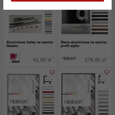
Aluminiowe listwy na wymiar
Rama aluminiowa na wymiar,
Quadro
profil alpha
*
*
61,90 zł
276,90 zł