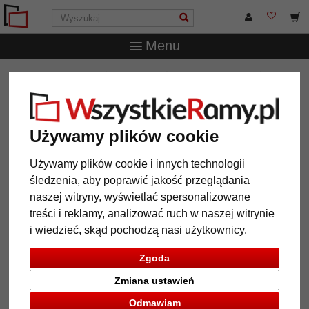
Menu
WszystkieRamy.pl
Typ Ramy
Ramy aluminiowe
filtr:
typ: na wymiar
Używamy plików cookie
typ: na wymiar
wyczyść wszystkie filtry
Używamy plików cookie i innych technologii
śledzenia, aby poprawić jakość przeglądania
naszej witryny, wyświetlać spersonalizowane
treści i reklamy, analizować ruch w naszej witrynie
12 Artykuły
Popularność
i wiedzieć, skąd pochodzą nasi użytkownicy.
Galeria
Zgoda
Zmiana ustawień
Odmawiam