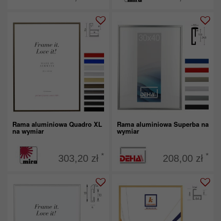
Rama aluminiowa Quadro XL
Rama aluminiowa Superba na
na wymiar
wymiar
*
*
303,20 zł
208,00 zł