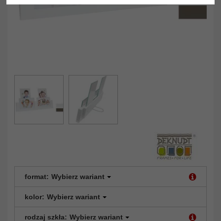
format:
Wybierz wariant
kolor:
Wybierz wariant
rodzaj szkła:
Wybierz wariant