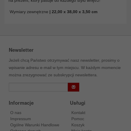
na prezent, który pasuje do każdego stylu wnętrz!
Wymiary zewnętrzne
| 22,00 x 38,00 x 3,50 cm
Newsletter
Jeżeli chcą Państwo otrzymywać nasz newsletter, prosimy o
wpisanie adresu e-mail w tym miejscu. W każdym momencie
można zrezygnować ze subskrypcji newslettera.
Informacje
Usługi
O nas
Kontakt
Impressum
Pomoc
Ogólne Warunki Handlowe
Koszyk
Ochrona danych
Moje konto