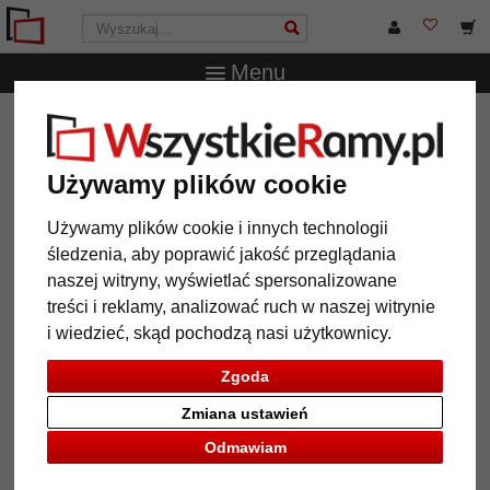
Menu
WszystkieRamy.pl
Marka
Deknudt
Stojak na 4 zdjęcia
Stojak na 4 zdjęcia
Używamy plików cookie
Używamy plików cookie i innych technologii
śledzenia, aby poprawić jakość przeglądania
naszej witryny, wyświetlać spersonalizowane
treści i reklamy, analizować ruch w naszej witrynie
i wiedzieć, skąd pochodzą nasi użytkownicy.
Zgoda
Zmiana ustawień
Powrót
Dalej
Odmawiam