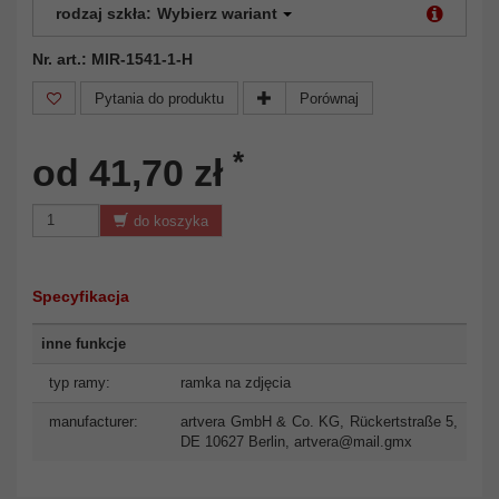
rodzaj szkła:
Wybierz wariant
Nr. art.: MIR-1541-1-H
Pytania do produktu
Porównaj
*
od 41,70 zł
do koszyka
Specyfikacja
inne funkcje
typ ramy:
ramka na zdjęcia
manufacturer:
artvera GmbH & Co. KG, Rückertstraße 5,
DE 10627 Berlin,
artvera@mail.gmx