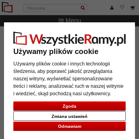
Menu
WszystkieRamy.pl
Wielkość ramy
13x18 cm
Stojak
na zdjęcia Marne
Używamy plików cookie
Stojak na zdjęcia Marne
Używamy plików cookie i innych technologii
śledzenia, aby poprawić jakość przeglądania
naszej witryny, wyświetlać spersonalizowane
treści i reklamy, analizować ruch w naszej witrynie
i wiedzieć, skąd pochodzą nasi użytkownicy.
Zgoda
Zmiana ustawień
Odmawiam
Powrót
Dalej