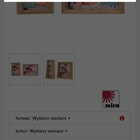
format:
Wybierz wariant
kolor:
Wybierz wariant