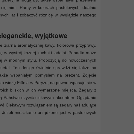
y galeryjne mogą być także wspaniałym prezentem
 się nimi. Ramy w kolorach pastelowych idealnie
nych lat i zobaczyć różnicę w wyglądzie naszego
eleganckie, wyjątkowe
e ziarna aromatycznej kawy, kolorowe przyprawy,
się w wystrój każdej kuchni i jadalni. Ponadto może
onej w modnym stylu. Propozycją do nowoczesnych
metal. Ten design świetnie sprawdzi się także na
także wspaniałym pomysłem na prezent. Zdjęcie
ub wieżę Eiffela w Paryżu, na pewno wpasuje się w
oich bliskich w ich wymarzone miejsca. Zegary z
hcą Państwo ożywić ciekawym akcentem. Oglądanie
ów! Ciekawym rozwiązaniem są zegary naśladujące
Jeżeli mieszkanie urządzone jest w pastelowych