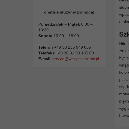
ciek
ślub
chętnie służymy pomocą!
wpas
male
Poniedziałek – Piątek
8:00 –
18:30
Szk
Sobota
10:00 – 18:00
Hitem
Telefon
+49 30 235 949 085
zielo
Telefaks
+49 30 31 99 185 09
być t
E-mail
service@wszystkieramy.pl
wnętr
kolo
piasz
styl
moty
pięk
wygl
barw