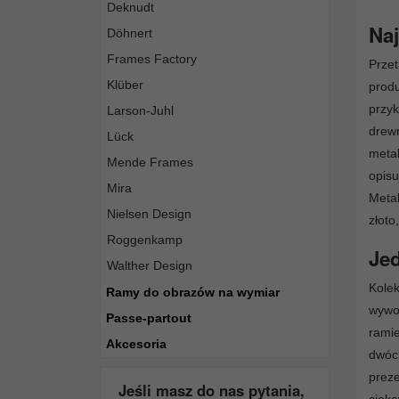
Deknudt
Naj
Döhnert
Frames Factory
Przet
Klüber
produ
przy
Larson-Juhl
drewn
Lück
metal
Mende Frames
opis
Mira
Metal
Nielsen Design
złoto
Roggenkamp
Jed
Walther Design
Kolek
Ramy do obrazów na wymiar
wywoł
Passe-partout
rami
Akcesoria
dwóch
preze
Jeśli masz do nas pytania,