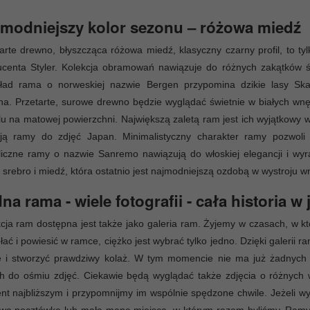
modniejszy kolor sezonu – różowa miedź
arte drewno, błyszcząca różowa miedź, klasyczny czarny profil, to 
centa Styler. Kolekcja obramowań nawiązuje do różnych zakątków św
kład rama o norweskiej nazwie Bergen przypomina dzikie lasy Ska
a. Przetarte, surowe drewno będzie wyglądać świetnie w białych wnę
u na matowej powierzchni. Największą zaletą ram jest ich wyjątkowy wzó
ują ramy do zdjęć Japan. Minimalistyczny charakter ramy pozwoli
iczne ramy o nazwie Sanremo nawiązują do włoskiej elegancji i wyra
, srebro i miedź, która ostatnio jest najmodniejszą ozdobą w wystroju w
na rama - wiele fotografii - cała historia 
cja ram dostępna jest także jako galeria ram. Żyjemy w czasach, w kt
ać i powiesić w ramce, ciężko jest wybrać tylko jedno. Dzięki galerii r
e i stworzyć prawdziwy kolaż. W tym momencie nie ma już żadnych
 do ośmiu zdjęć. Ciekawie będą wyglądać także zdjęcia o różnych w
nt najbliższym i przypomnijmy im wspólnie spędzone chwile. Jeżeli 