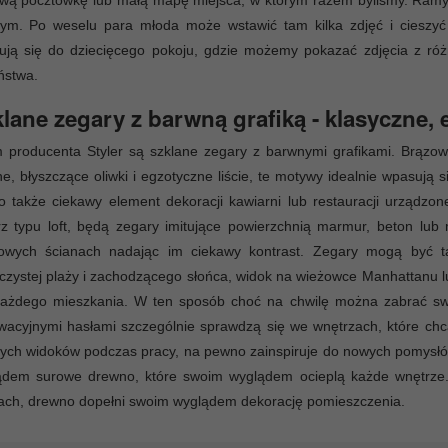
awą pocztówkę lub małą mapę miejsca, w którym razem byliśmy. Ram
nym. Po weselu para młoda może wstawić tam kilka zdjęć i cieszyć
ują się do dziecięcego pokoju, gdzie możemy pokazać zdjęcia z róż
ństwa.
lane zegary z barwną grafiką - klasyczne, 
 producenta Styler są szklane zegary z barwnymi grafikami. Brązow
ne, błyszczące oliwki i egzotyczne liście, te motywy idealnie wpasują 
o także ciekawy element dekoracji kawiarni lub restauracji urządz
z typu loft, będą zegary imitujące powierzchnią marmur, beton lub 
rowych ścianach nadając im ciekawy kontrast. Zegary mogą być 
czystej plaży i zachodzącego słońca, widok na wieżowce Manhattanu l
 każdego mieszkania. W ten sposób choć na chwilę można zabrać sw
wacyjnymi hasłami szczególnie sprawdzą się we wnętrzach, które c
nych widoków podczas pracy, na pewno zainspiruje do nowych pomysł
ądem surowe drewno, które swoim wyglądem ocieplą każde wnętrze. 
ach, drewno dopełni swoim wyglądem dekorację pomieszczenia.