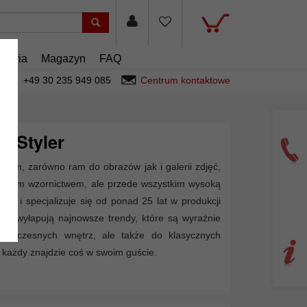
esoria
Magazyn
FAQ
+49 30 235 949 085
Centrum kontaktowe
d Styler
gnem, zarówno ram do obrazów jak i galerii zdjęć,
iekawym wzornictwem, ale przede wszystkim wysoką
trz i specjalizuje się od ponad 25 lat w produkcji
ę, wyłapują najnowsze trendy, które są wyraźnie
owoczesnych wnętrz, ale także do klasycznych
 każdy znajdzie coś w swoim guście.