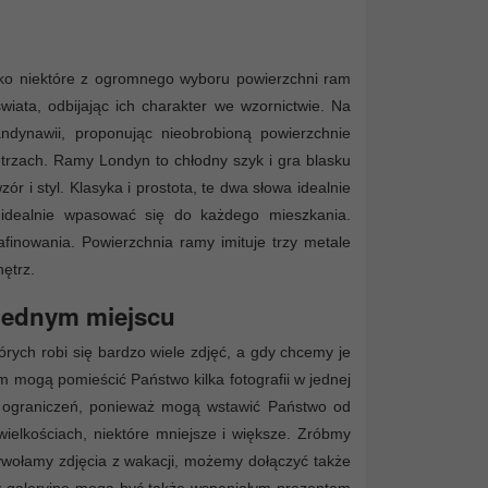
tylko niektóre z ogromnego wyboru powierzchni ram
iata, odbijając ich charakter we wzornictwie. Na
ndynawii, proponując nieobrobioną powierzchnie
trzach. Ramy Londyn to chłodny szyk i gra blasku
r i styl. Klasyka i prostota, te dwa słowa idealnie
 idealnie wpasować się do każdego mieszkania.
finowania. Powierzchnia ramy imituje trzy metale
nętrz.
w jednym miejscu
órych robi się bardzo wiele zdjęć, a gdy chcemy je
am mogą pomieścić Państwo kilka fotografii w jednej
 ograniczeń, ponieważ mogą wstawić Państwo od
ielkościach, niektóre mniejsze i większe. Zróbmy
wywołamy zdjęcia z wakacji, możemy dołączyć także