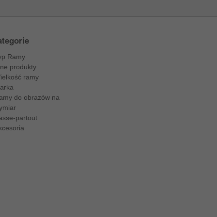
tegorie
yp Ramy
nne produkty
ielkość ramy
arka
amy do obrazów na
ymiar
asse-partout
kcesoria