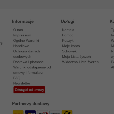
Informacje
Usługi
Ka
O nas
Kontakt
T
Impressum
Pomoc
I
Ogólne Warunki
Koszyk
W
ji
Handlowe
Moje konto
M
Ochrona danych
Schowek
R
osobowych
Moja Lista życzeń
w
Dostawa i platność
Widoczna Lista życzeń
P
Warunki odstąpienie od
A
umowy i formularz
FAQ
Newsletter
Odstąpić od umowy
Partnerzy dostawy