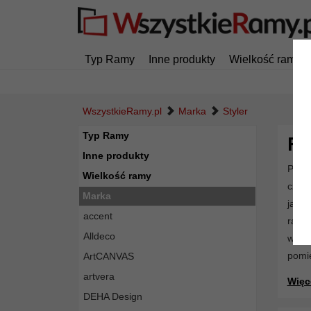
Typ Ramy
Inne produkty
Wielkość ramy
WszystkieRamy.pl
Marka
Styler
Typ Ramy
Ra
Inne produkty
Produ
Wielkość ramy
czy z
Marka
jakoś
accent
ram 
Alldeco
wido
pomie
ArtCANVAS
artvera
Więce
DEHA Design