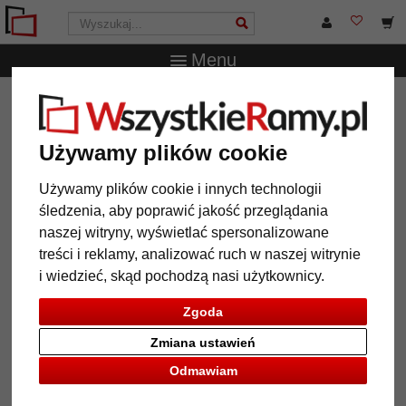
Menu
WszystkieRamy.pl
Wielkość ramy
Wszystkie formaty
Szeroka multiramka na 16 zdjęć
Używamy plików cookie
Szeroka multiramka na 16 zdjęć
Używamy plików cookie i innych technologii
śledzenia, aby poprawić jakość przeglądania
naszej witryny, wyświetlać spersonalizowane
treści i reklamy, analizować ruch w naszej witrynie
i wiedzieć, skąd pochodzą nasi użytkownicy.
Zgoda
Zmiana ustawień
Odmawiam
Powrót
Dalej