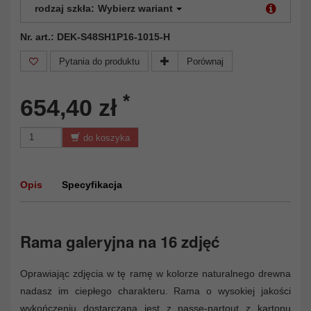
rodzaj szkła:
Wybierz wariant
Nr. art.: DEK-S48SH1P16-1015-H
Pytania do produktu
Porównaj
*
654,40 zł
do koszyka
Opis
Specyfikacja
Rama galeryjna na 16 zdjęć
Oprawiając zdjęcia w tę ramę w kolorze naturalnego drewna
nadasz im ciepłego charakteru. Rama o wysokiej jakości
wykończeniu dostarczana jest z passe-partout z kartonu