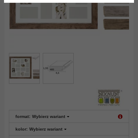
format:
Wybierz wariant
kolor:
Wybierz wariant