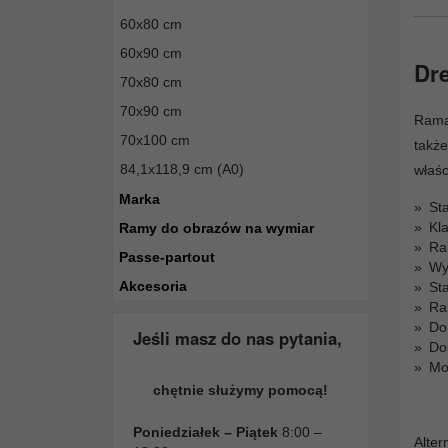
60x80 cm
60x90 cm
Dr
70x80 cm
70x90 cm
Rama 
70x100 cm
także
84,1x118,9 cm (A0)
właśc
Marka
St
Kl
Ramy do obrazów na wymiar
Ra
Passe-partout
Wy
Akcesoria
St
Ra
Do
Jeśli masz do nas pytania,
Do
Mo
chętnie służymy pomocą!
Poniedziałek – Piątek
8:00 –
Alter