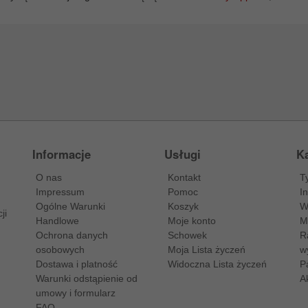
Informacje
Usługi
Ka
O nas
Kontakt
T
Impressum
Pomoc
I
Ogólne Warunki
Koszyk
W
ji
Handlowe
Moje konto
M
Ochrona danych
Schowek
R
osobowych
Moja Lista życzeń
w
Dostawa i platność
Widoczna Lista życzeń
P
Warunki odstąpienie od
A
umowy i formularz
FAQ