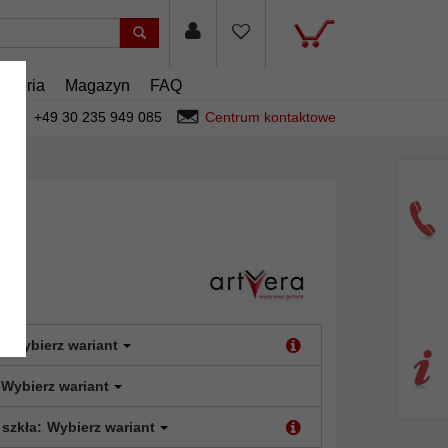
esoria
Magazyn
FAQ
+49 30 235 949 085
Centrum kontaktowe
:
Wybierz wariant
Wybierz wariant
 szkła:
Wybierz wariant