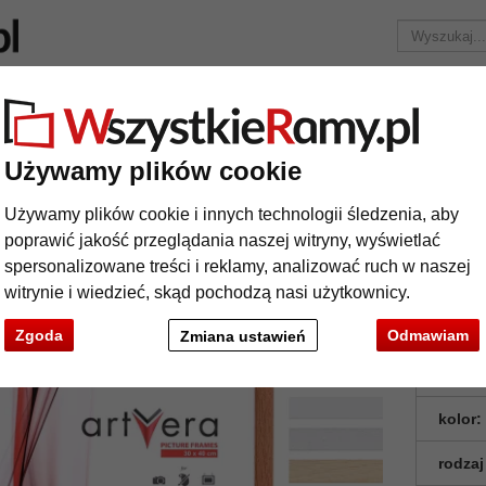
Marka
Ramy do obrazów na wymiar
Passe-partout
Akc
Tylko 25,95 zł
za wysyłkę.
Używamy plików cookie
Rama z litego drewna do obrazów Lund
Używamy plików cookie i innych technologii śledzenia, aby
ma z litego drewna do obrazów Lund
poprawić jakość przeglądania naszej witryny, wyświetlać
spersonalizowane treści i reklamy, analizować ruch w naszej
witrynie i wiedzieć, skąd pochodzą nasi użytkownicy.
Zgoda
Odmawiam
Zmiana ustawień
format
kolor:
rodzaj
t
Dalej