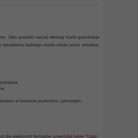
wna. Jako produkt naszej własnej marki gwarantuje
 oprawienia każdego dzieła sztuki przez artystów,
zranienia.
ie.
 zarówno w formacie poziomym i pionowym.
ast dla większych formatów
szwedzkie listwy Ystad
.