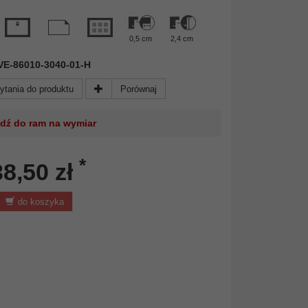
0,5 cm
2,4 cm
 AVE-86010-3040-01-H
ytania do produktu
Porównaj
jdź do ram na wymiar
*
38,50 zł
do koszyka