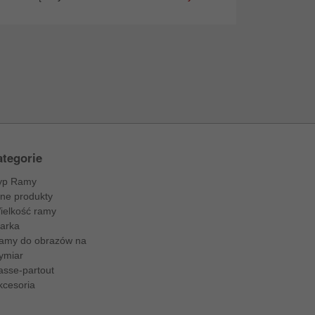
tegorie
yp Ramy
nne produkty
ielkość ramy
arka
amy do obrazów na
ymiar
asse-partout
kcesoria