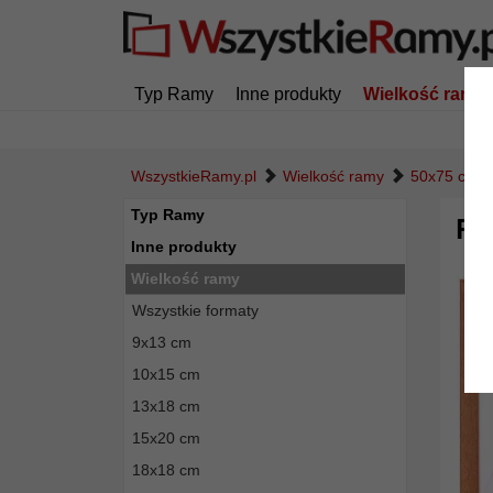
Typ Ramy
Inne produkty
Wielkość ramy
WszystkieRamy.pl
Wielkość ramy
50x75 cm
Typ Ramy
Ra
Inne produkty
Wielkość ramy
Wszystkie formaty
9x13 cm
10x15 cm
13x18 cm
15x20 cm
18x18 cm
Powró