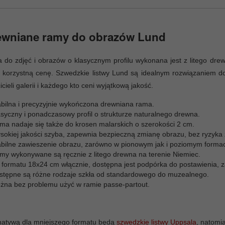
ewniane ramy do obrazów Lund
do zdjęć i obrazów o klasycznym profilu wykonana jest z litego dre
 korzystną cenę. Szwedzkie listwy Lund są idealnym rozwiązaniem do
icieli galerii i każdego kto ceni wyjątkową jakość.
abilna i precyzyjnie wykończona drewniana rama.
asyczny i ponadczasowy profil o strukturze naturalnego drewna.
ma nadaje się także do krosen malarskich o szerokości 2 cm.
sokiej jakości szyba, zapewnia bezpieczną zmianę obrazu, bez ryzyka 
abilne zawieszenie obrazu, zarówno w pionowym jak i poziomym formac
my wykonywane są ręcznie z litego drewna na terenie Niemiec.
 formatu 18x24 cm włącznie, dostępna jest podpórka do postawienia,
stępne są różne rodzaje szkła od standardowego do muzealnego.
żna bez problemu użyć w ramie passe-partout.
natywą dla mniejszego formatu będą
szwedzkie listwy Uppsala
, natomi