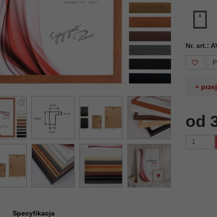
Nr. art.:
P
» prze
od 
Specyfikacja