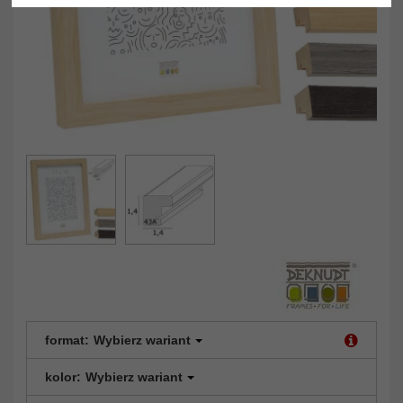
format:
Wybierz wariant
kolor:
Wybierz wariant