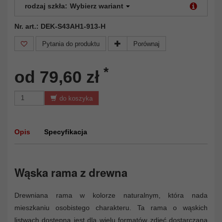
rodzaj szkła:
Wybierz wariant
Nr. art.: DEK-S43AH1-913-H
Pytania do produktu
Porównaj
*
od 79,60 zł
do koszyka
Opis
Specyfikacja
Wąska rama z drewna
Drewniana rama w kolorze naturalnym, która nada
mieszkaniu osobistego charakteru. Ta rama o wąskich
listwach dostępna jest dla wielu formatów zdjęć dostarczana