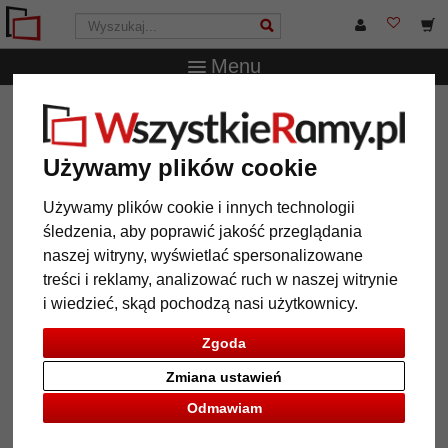
Menu
WszystkieRamy.pl
Marka
Deknudt
Wąska drewniana
rama do obrazu
Używamy plików cookie
Wąska drewniana rama do obrazu
Używamy plików cookie i innych technologii
śledzenia, aby poprawić jakość przeglądania
naszej witryny, wyświetlać spersonalizowane
treści i reklamy, analizować ruch w naszej witrynie
i wiedzieć, skąd pochodzą nasi użytkownicy.
Zgoda
Zmiana ustawień
Odmawiam
Powrót
Dalej