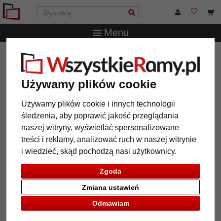
Menu
WszystkieRamy.pl
Wielkość ramy
13x13 cm
Wąska
ramka na zdjęcia w kolorze błyszczącego srebra
Używamy plików cookie
Wąska ramka na zdjęcia w kolorze
błyszczącego srebra
Używamy plików cookie i innych technologii
śledzenia, aby poprawić jakość przeglądania
naszej witryny, wyświetlać spersonalizowane
treści i reklamy, analizować ruch w naszej witrynie
i wiedzieć, skąd pochodzą nasi użytkownicy.
Zgoda
Zmiana ustawień
Odmawiam
Powrót
Dalej