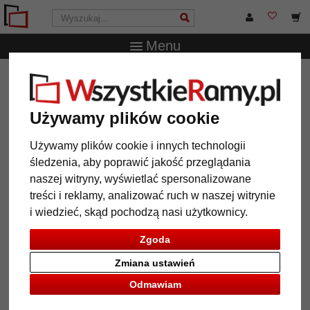
Menu
WszystkieRamy.pl
Wielkość ramy
70x70 cm
Barokowa
rama Aveiro
Używamy plików cookie
Barokowa rama Aveiro
Używamy plików cookie i innych technologii
śledzenia, aby poprawić jakość przeglądania
naszej witryny, wyświetlać spersonalizowane
treści i reklamy, analizować ruch w naszej witrynie
i wiedzieć, skąd pochodzą nasi użytkownicy.
Zgoda
Zmiana ustawień
Odmawiam
Powrót
Dalej