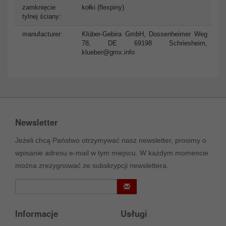
zamknięcie
kołki (flexpiny)
tylnej ściany:
manufacturer:
Klüber-Gebira GmbH, Dossenheimer Weg
78, DE 69198 Schriesheim,
klueber@gmx.info
Newsletter
Jeżeli chcą Państwo otrzymywać nasz newsletter, prosimy o
wpisanie adresu e-mail w tym miejscu. W każdym momencie
można zrezygnować ze subskrypcji newslettera.
Informacje
Usługi