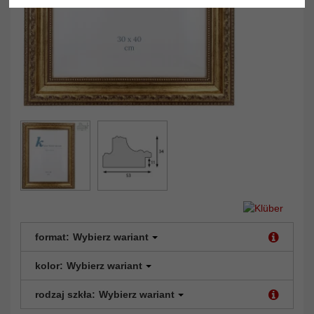
format:
Wybierz wariant
kolor:
Wybierz wariant
rodzaj szkła:
Wybierz wariant