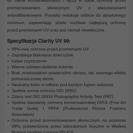
do celów konserwatorskich i łączy w sobie ochronę przed
promieniowaniem słonecznym UV z właściwościami
antyodblaskowymi. Ponadto redukuje odbicie do absolutnego
minimum, zapewniając dziełu możliwie najlepszą ochronę
przed promieniami UV oraz jest niemal niewidoczne.
Specyfikacja Clarity UV 99:
99%-owa ochrona przed promieniami UV
Zapobiega blaknięciu dzieł sztuki
Łatwe czyszczenie
Wierne odzwierciedlenie kolorów
Brak zniekształceń powierzchni obrazu, tak zwanego efektu
pomarańczowej skórki
Neutralny kolor w odbiciu pod każdym kątem widzenia
Spełnia normę ochrony ISO 18902
Zdany test ISO 18916 Photographic Activity Test (PAT)
Spełnia standardy ochrony konserwatorskiej FATG (Fine Art
Trade Guild) i PPFA (Professional Picture Framers
Association)
Ochrona przed promieniowaniem słonecznym na poziomie
99%, potwierdzona przez laboratorium fizyczne w Wielkiej
Brytanii zgodnie z normą EN 410