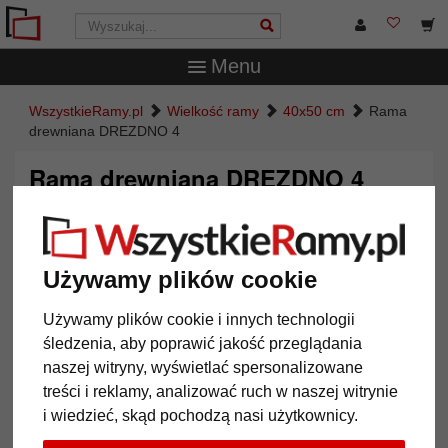
Menu
WszystkieRamy.pl
Wielkość ramy
40x50 cm
Rama
drewniana DREZDNO 4
Rama drewniana DREZDNO 4
Używamy plików cookie
Używamy plików cookie i innych technologii
śledzenia, aby poprawić jakość przeglądania
naszej witryny, wyświetlać spersonalizowane
treści i reklamy, analizować ruch w naszej witrynie
i wiedzieć, skąd pochodzą nasi użytkownicy.
Powrót
Dalej