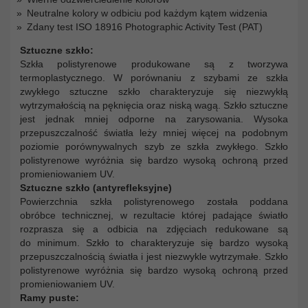
Neutralne kolory w odbiciu pod każdym kątem widzenia
Zdany test ISO 18916 Photographic Activity Test (PAT)
Sztuczne szkło:
Szkła polistyrenowe produkowane są z tworzywa
termoplastycznego. W porównaniu z szybami ze szkła
zwykłego sztuczne szkło charakteryzuje się niezwykłą
wytrzymałością na pęknięcia oraz niską wagą. Szkło sztuczne
jest jednak mniej odporne na zarysowania. Wysoka
przepuszczalność światła leży mniej więcej na podobnym
poziomie porównywalnych szyb ze szkła zwykłego. Szkło
polistyrenowe wyróżnia się bardzo wysoką ochroną przed
promieniowaniem UV.
Sztuczne szkło (antyrefleksyjne)
Powierzchnia szkła polistyrenowego została poddana
obróbce technicznej, w rezultacie której padające światło
rozprasza się a odbicia na zdjęciach redukowane są
do minimum. Szkło to charakteryzuje się bardzo wysoką
przepuszczalnością światła i jest niezwykle wytrzymałe. Szkło
polistyrenowe wyróżnia się bardzo wysoką ochroną przed
promieniowaniem UV.
Ramy puste: