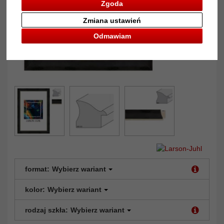
Zgoda
Zmiana ustawień
Odmawiam
format:
Wybierz wariant
kolor:
Wybierz wariant
rodzaj szkła:
Wybierz wariant