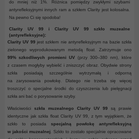
do mniej niż 1%. Różnica pomiędzy zwykłymi szybami
antyrefleksyjnymi innych ram a szkłem Clarity jest kolosalna.
Na pewno Ci się spodoba!
Clarity UV 99 i Clarity UV 99 szkło muzealne
(antyrefleksyjne):
Clarity UV 99
jest szkłem nie antyrefleksyjnym na bazie szkła
zielonego wyprodukowanym metodą float. Zatrzymuje ono
99% szkodliwych promieni UV
(przy 300–380 nm), które
z czasem mogłyby wybielić i zniszczyć obraz. Obydwie strony
szkła posiadają szczególnie wytrzymałą i odporną
na zarysowania powłokę. Dlatego nie trzeba się więcej
troszczyć o specjalne środki do czyszczenia lub pielęgnacji
szkła ani bać o porysowanie szyby.
Właściwości
szkła muzealnego Clarity UV 99
są prawie
identyczne jak szkła float Clarity UV 99, z tym wyjątkiem, że
szkło to posiada
specjalną powłokę antyrefleksyjną
w jakości muzealnej
. Szkło to zostało specjalnie opracowane