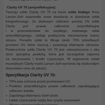
Clarity UV 70 (antyrefleksyjne):
Tworząc szkło Clarity UV 70 na bazie
szkła białego
firma
Larson-Juhl ustanowiła nowe standardy w dziedzinie szkła
fotograficznego. Ze śladowym odbiciem poniżej 1% szkło
Clarity jest prawie całkowicie antyrefleksyjne
i w przeciwieństwie do zwykłego, matowego szkła
antyrefleksyjnego, oddaje praktycznie niezmienione kolory
obrazu. Ponadto szkło to filtruje około 70% szkodliwych
promieni UV, które niszczą i powodują blaknięcie obrazów.
Powierzchnia szkła Clarity UV 70 jest zabezpieczona z obu
stron specjalną powłoką, która jest szczególnie odporna
na zarysowania i środki czyszczące. W segmencie szkieł
muzealnych Clarity marki Larson-Juhl wyróżnia się doskonałym
stosunkiem ceny do jakości.
Specyfikacja Clarity UV 70:
70%-owa ochrona przed promieniami UV
Powłoka antyrefleksyjna prawie całkowicie zapobiegająca
odbiciom światła
Zapobiega blaknięciu dzieł sztuki
Łatwe czyszczenie szyby bez ryzyka zarysowań
Wierne odzwierciedlenie kolorów