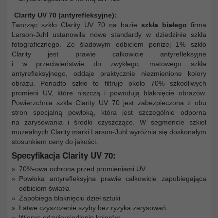
Clarity UV 70 (antyrefleksyjne):
Tworząc szkło Clarity UV 70 na bazie
szkła białego
firma
Larson-Juhl ustanowiła nowe standardy w dziedzinie szkła
fotograficznego. Ze śladowym odbiciem poniżej 1% szkło
Clarity jest prawie całkowicie antyrefleksyjne
i w przeciwieństwie do zwykłego, matowego szkła
antyrefleksyjnego, oddaje praktycznie niezmienione kolory
obrazu. Ponadto szkło to filtruje około 70% szkodliwych
promieni UV, które niszczą i powodują blaknięcie obrazów.
Powierzchnia szkła Clarity UV 70 jest zabezpieczona z obu
stron specjalną powłoką, która jest szczególnie odporna
na zarysowania i środki czyszczące. W segmencie szkieł
muzealnych Clarity marki Larson-Juhl wyróżnia się doskonałym
stosunkiem ceny do jakości.
Specyfikacja Clarity UV 70:
70%-owa ochrona przed promieniami UV
Powłoka antyrefleksyjna prawie całkowicie zapobiegająca
odbiciom światła
Zapobiega blaknięciu dzieł sztuki
Łatwe czyszczenie szyby bez ryzyka zarysowań
Wierne odzwierciedlenie kolorów