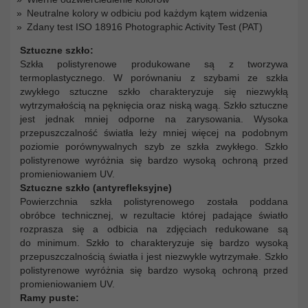
Neutralne kolory w odbiciu pod każdym kątem widzenia
Zdany test ISO 18916 Photographic Activity Test (PAT)
Sztuczne szkło:
Szkła polistyrenowe produkowane są z tworzywa
termoplastycznego. W porównaniu z szybami ze szkła
zwykłego sztuczne szkło charakteryzuje się niezwykłą
wytrzymałością na pęknięcia oraz niską wagą. Szkło sztuczne
jest jednak mniej odporne na zarysowania. Wysoka
przepuszczalność światła leży mniej więcej na podobnym
poziomie porównywalnych szyb ze szkła zwykłego. Szkło
polistyrenowe wyróżnia się bardzo wysoką ochroną przed
promieniowaniem UV.
Sztuczne szkło (antyrefleksyjne)
Powierzchnia szkła polistyrenowego została poddana
obróbce technicznej, w rezultacie której padające światło
rozprasza się a odbicia na zdjęciach redukowane są
do minimum. Szkło to charakteryzuje się bardzo wysoką
przepuszczalnością światła i jest niezwykle wytrzymałe. Szkło
polistyrenowe wyróżnia się bardzo wysoką ochroną przed
promieniowaniem UV.
Ramy puste: