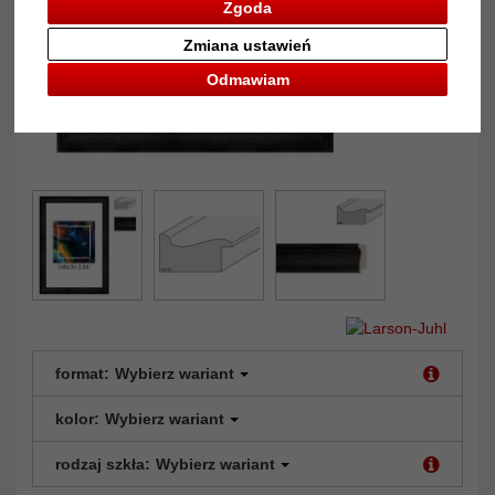
Zgoda
Zmiana ustawień
Odmawiam
format:
Wybierz wariant
kolor:
Wybierz wariant
rodzaj szkła:
Wybierz wariant