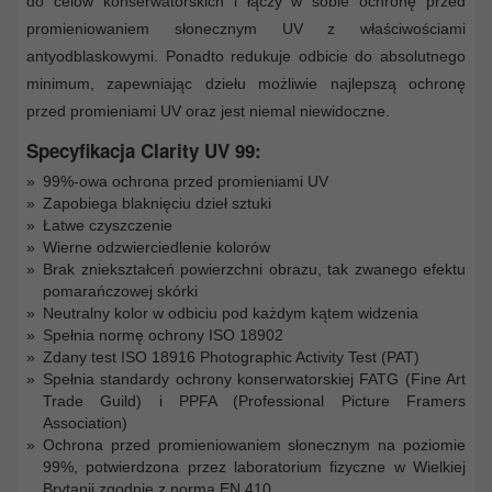
do celów konserwatorskich i łączy w sobie ochronę przed
promieniowaniem słonecznym UV z właściwościami
antyodblaskowymi. Ponadto redukuje odbicie do absolutnego
minimum, zapewniając dziełu możliwie najlepszą ochronę
przed promieniami UV oraz jest niemal niewidoczne.
Specyfikacja Clarity UV 99:
99%-owa ochrona przed promieniami UV
Zapobiega blaknięciu dzieł sztuki
Łatwe czyszczenie
Wierne odzwierciedlenie kolorów
Brak zniekształceń powierzchni obrazu, tak zwanego efektu
pomarańczowej skórki
Neutralny kolor w odbiciu pod każdym kątem widzenia
Spełnia normę ochrony ISO 18902
Zdany test ISO 18916 Photographic Activity Test (PAT)
Spełnia standardy ochrony konserwatorskiej FATG (Fine Art
Trade Guild) i PPFA (Professional Picture Framers
Association)
Ochrona przed promieniowaniem słonecznym na poziomie
99%, potwierdzona przez laboratorium fizyczne w Wielkiej
Brytanii zgodnie z normą EN 410