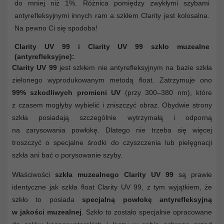
do mniej niż 1%. Różnica pomiędzy zwykłymi szybami
antyrefleksyjnymi innych ram a szkłem Clarity jest kolosalna.
Na pewno Ci się spodoba!
Clarity UV 99 i Clarity UV 99 szkło muzealne
(antyrefleksyjne):
Clarity UV 99
jest szkłem nie antyrefleksyjnym na bazie szkła
zielonego wyprodukowanym metodą float. Zatrzymuje ono
99% szkodliwych promieni UV
(przy 300–380 nm), które
z czasem mogłyby wybielić i zniszczyć obraz. Obydwie strony
szkła posiadają szczególnie wytrzymałą i odporną
na zarysowania powłokę. Dlatego nie trzeba się więcej
troszczyć o specjalne środki do czyszczenia lub pielęgnacji
szkła ani bać o porysowanie szyby.
Właściwości
szkła muzealnego Clarity UV 99
są prawie
identyczne jak szkła float Clarity UV 99, z tym wyjątkiem, że
szkło to posiada
specjalną powłokę antyrefleksyjną
w jakości muzealnej
. Szkło to zostało specjalnie opracowane