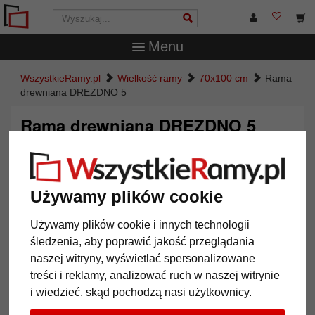
Menu
WszystkieRamy.pl
Wielkość ramy
70x100 cm
Rama
drewniana DREZDNO 5
Rama drewniana DREZDNO 5
Używamy plików cookie
Używamy plików cookie i innych technologii
śledzenia, aby poprawić jakość przeglądania
naszej witryny, wyświetlać spersonalizowane
treści i reklamy, analizować ruch w naszej witrynie
i wiedzieć, skąd pochodzą nasi użytkownicy.
Powrót
Dalej