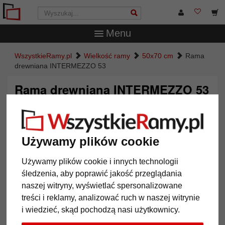
Menu
WszystkieRamy.pl
Wielkość ramy
50x70 cm
Rama
drewniana INTERMEZZO 53
Rama drewniana INTERMEZZO 53
Używamy plików cookie
Używamy plików cookie i innych technologii
śledzenia, aby poprawić jakość przeglądania
naszej witryny, wyświetlać spersonalizowane
treści i reklamy, analizować ruch w naszej witrynie
i wiedzieć, skąd pochodzą nasi użytkownicy.
Powrót
Dalej