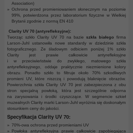
Association)
Ochrona przed promieniowaniem słonecznym na poziomie
99%, potwierdzona przez laboratorium fizyczne w Wielkiej
Brytanii zgodnie z normą EN 410
Clarity UV 70 (antyrefleksyjne):
Tworząc szkło Clarity UV 70 na bazie
szkła białego
firma
Larson-Juhl ustanowiła nowe standardy w dziedzinie szkła
fotograficznego. Ze śladowym odbiciem poniżej 1% szkło
Clarity jest prawie całkowicie antyrefleksyjne
i w przeciwieństwie do zwykłego, matowego szkła
antyrefleksyjnego, oddaje praktycznie niezmienione kolory
obrazu. Ponadto szkło to filtruje około 70% szkodliwych
promieni UV, które niszczą i powodują blaknięcie obrazów.
Powierzchnia szkła Clarity UV 70 jest zabezpieczona z obu
stron specjalną powłoką, która jest szczególnie odporna
na zarysowania i środki czyszczące. W segmencie szkieł
muzealnych Clarity marki Larson-Juhl wyróżnia się doskonałym
stosunkiem ceny do jakości.
Specyfikacja Clarity UV 70:
70%-owa ochrona przed promieniami UV
Powłoka antyrefleksyjna prawie całkowicie zapobiegająca