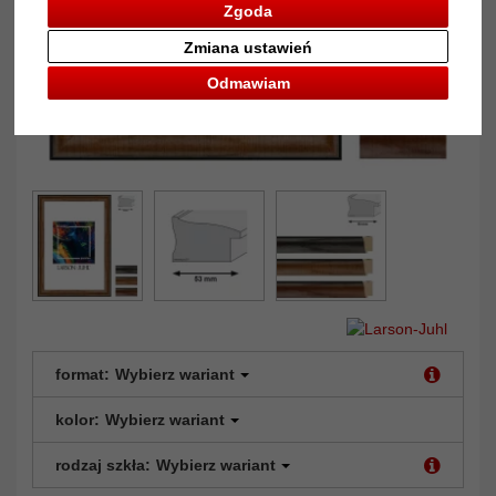
Zgoda
Zmiana ustawień
Odmawiam
format:
Wybierz wariant
kolor:
Wybierz wariant
rodzaj szkła:
Wybierz wariant