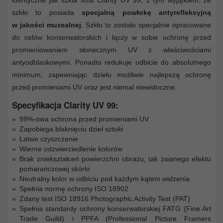
szkło to posiada
specjalną powłokę antyrefleksyjną
w jakości muzealnej
. Szkło to zostało specjalnie opracowane
do celów konserwatorskich i łączy w sobie ochronę przed
promieniowaniem słonecznym UV z właściwościami
antyodblaskowymi. Ponadto redukuje odbicie do absolutnego
minimum, zapewniając dziełu możliwie najlepszą ochronę
przed promieniami UV oraz jest niemal niewidoczne.
Specyfikacja Clarity UV 99:
99%-owa ochrona przed promieniami UV
Zapobiega blaknięciu dzieł sztuki
Łatwe czyszczenie
Wierne odzwierciedlenie kolorów
Brak zniekształceń powierzchni obrazu, tak zwanego efektu
pomarańczowej skórki
Neutralny kolor w odbiciu pod każdym kątem widzenia
Spełnia normę ochrony ISO 18902
Zdany test ISO 18916 Photographic Activity Test (PAT)
Spełnia standardy ochrony konserwatorskiej FATG (Fine Art
Trade Guild) i PPFA (Professional Picture Framers