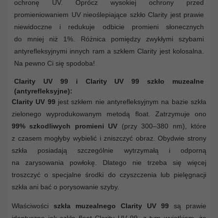
ochronę UV. Oprócz wysokiej ochrony przed
promieniowaniem UV nieoślepiające szkło Clarity jest prawie
niewidoczne i redukuje odbicie promieni słonecznych
do mniej niż 1%. Różnica pomiędzy zwykłymi szybami
antyrefleksyjnymi innych ram a szkłem Clarity jest kolosalna.
Na pewno Ci się spodoba!
Clarity UV 99 i Clarity UV 99 szkło muzealne
(antyrefleksyjne):
Clarity UV 99
jest szkłem nie antyrefleksyjnym na bazie szkła
zielonego wyprodukowanym metodą float. Zatrzymuje ono
99% szkodliwych promieni UV
(przy 300–380 nm), które
z czasem mogłyby wybielić i zniszczyć obraz. Obydwie strony
szkła posiadają szczególnie wytrzymałą i odporną
na zarysowania powłokę. Dlatego nie trzeba się więcej
troszczyć o specjalne środki do czyszczenia lub pielęgnacji
szkła ani bać o porysowanie szyby.
Właściwości
szkła muzealnego Clarity UV 99
są prawie
identyczne jak szkła float Clarity UV 99, z tym wyjątkiem, że