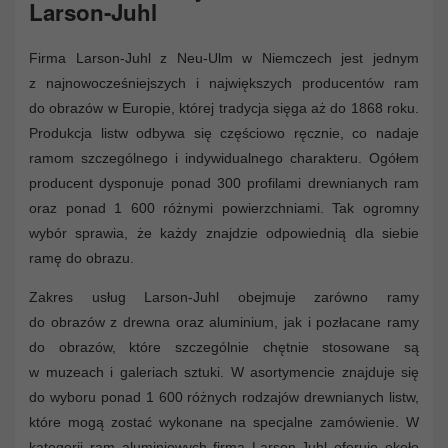
Larson-Juhl
Firma Larson-Juhl z Neu-Ulm w Niemczech jest jednym
z najnowocześniejszych i największych producentów ram
do obrazów w Europie, której tradycja sięga aż do 1868 roku.
Produkcja listw odbywa się częściowo ręcznie, co nadaje
ramom szczególnego i indywidualnego charakteru. Ogółem
producent dysponuje ponad 300 profilami drewnianych ram
oraz ponad 1 600 różnymi powierzchniami. Tak ogromny
wybór sprawia, że każdy znajdzie odpowiednią dla siebie
ramę do obrazu.
Zakres usług Larson-Juhl obejmuje zarówno ramy
do obrazów z drewna oraz aluminium, jak i pozłacane ramy
do obrazów, które szczególnie chętnie stosowane są
w muzeach i galeriach sztuki. W asortymencie znajduje się
do wyboru ponad 1 600 różnych rodzajów drewnianych listw,
które mogą zostać wykonane na specjalne zamówienie. W
kategorii ram aluminiowych firma Larson-Juhl oferuje około