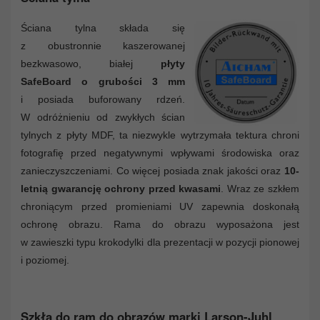
Ściana tylna składa się
z obustronnie kaszerowanej
bezkwasowo, białej
płyty
SafeBoard o grubości 3 mm
i posiada buforowany rdzeń.
W odróżnieniu od zwykłych ścian
tylnych z płyty MDF, ta niezwykle wytrzymała tektura chroni
fotografię przed negatywnymi wpływami środowiska oraz
zanieczyszczeniami. Co więcej posiada znak jakości oraz
10-
letnią gwarancję ochrony przed kwasami
. Wraz ze szkłem
chroniącym przed promieniami UV zapewnia doskonałą
ochronę obrazu. Rama do obrazu wyposażona jest
w zawieszki typu krokodylki dla prezentacji w pozycji pionowej
i poziomej.
Szkła do ram do obrazów marki Larson-Juhl