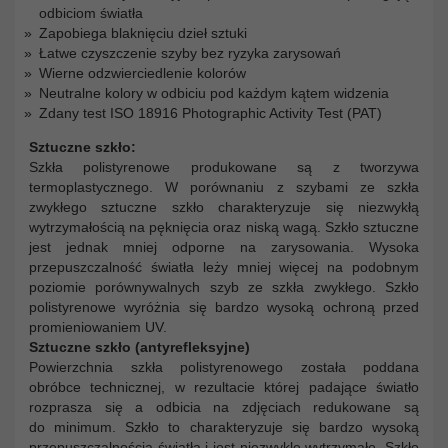
odbiciom światła
Zapobiega blaknięciu dzieł sztuki
Łatwe czyszczenie szyby bez ryzyka zarysowań
Wierne odzwierciedlenie kolorów
Neutralne kolory w odbiciu pod każdym kątem widzenia
Zdany test ISO 18916 Photographic Activity Test (PAT)
Sztuczne szkło:
Szkła polistyrenowe produkowane są z tworzywa
termoplastycznego. W porównaniu z szybami ze szkła
zwykłego sztuczne szkło charakteryzuje się niezwykłą
wytrzymałością na pęknięcia oraz niską wagą. Szkło sztuczne
jest jednak mniej odporne na zarysowania. Wysoka
przepuszczalność światła leży mniej więcej na podobnym
poziomie porównywalnych szyb ze szkła zwykłego. Szkło
polistyrenowe wyróżnia się bardzo wysoką ochroną przed
promieniowaniem UV.
Sztuczne szkło (antyrefleksyjne)
Powierzchnia szkła polistyrenowego została poddana
obróbce technicznej, w rezultacie której padające światło
rozprasza się a odbicia na zdjęciach redukowane są
do minimum. Szkło to charakteryzuje się bardzo wysoką
przepuszczalnością światła i jest niezwykle wytrzymałe. Szkło