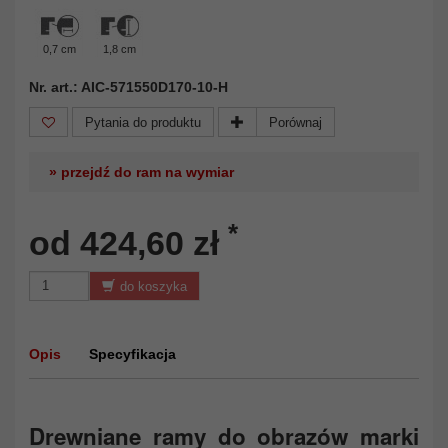
0,7 cm
1,8 cm
Nr. art.: AIC-571550D170-10-H
Pytania do produktu
Porównaj
» przejdź do ram na wymiar
*
od 424,60 zł
do koszyka
Opis
Specyfikacja
Drewniane ramy do obrazów marki