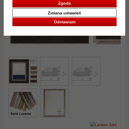
Zgoda
Zmiana ustawień
Odmawiam