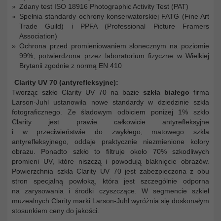
Zdany test ISO 18916 Photographic Activity Test (PAT)
Spełnia standardy ochrony konserwatorskiej FATG (Fine Art
Trade Guild) i PPFA (Professional Picture Framers
Association)
Ochrona przed promieniowaniem słonecznym na poziomie
99%, potwierdzona przez laboratorium fizyczne w Wielkiej
Brytanii zgodnie z normą EN 410
Clarity UV 70 (antyrefleksyjne):
Tworząc szkło Clarity UV 70 na bazie
szkła białego
firma
Larson-Juhl ustanowiła nowe standardy w dziedzinie szkła
fotograficznego. Ze śladowym odbiciem poniżej 1% szkło
Clarity jest prawie całkowicie antyrefleksyjne
i w przeciwieństwie do zwykłego, matowego szkła
antyrefleksyjnego, oddaje praktycznie niezmienione kolory
obrazu. Ponadto szkło to filtruje około 70% szkodliwych
promieni UV, które niszczą i powodują blaknięcie obrazów.
Powierzchnia szkła Clarity UV 70 jest zabezpieczona z obu
stron specjalną powłoką, która jest szczególnie odporna
na zarysowania i środki czyszczące. W segmencie szkieł
muzealnych Clarity marki Larson-Juhl wyróżnia się doskonałym
stosunkiem ceny do jakości.