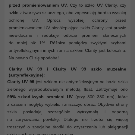
przed promieniowaniem UV.
Czy to szkło UV Clarity, czy
szkło z tworzywa sztucznego, oba zapewniają bardzo wysoką
ochronę UV. Oprócz wysokiej ochrony przed
promieniowaniem UV nieoślepiające szkło Clarity jest prawie
niewidoczne i redukuje odbicie promieni słonecznych
do mniej niż 1%. Różnica pomiędzy zwykłymi szybami
antyrefleksyjnymi innych ram a szkłem Clarity jest kolosalna.
Na pewno Ci się spodoba!
Clarity UV 99 i Clarity UV 99 szkło muzealne
(antyrefleksyjne):
Clarity UV 99
jest szkłem nie antyrefleksyjnym na bazie szkła
zielonego wyprodukowanym metodą float. Zatrzymuje ono
99% szkodliwych promieni UV
(przy 300–380 nm), które
z czasem mogłyby wybielić i zniszczyć obraz. Obydwie strony
szkła posiadają szczególnie wytrzymałą i odporną
na zarysowania powłokę. Dlatego nie trzeba się więcej
troszczyć o specjalne środki do czyszczenia lub pielęgnacji
szkła ani bać o porysowanie szyby.