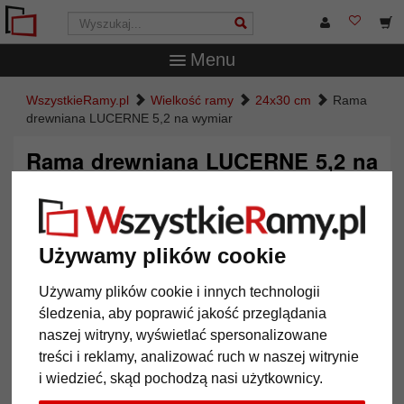
Menu
WszystkieRamy.pl
Wielkość ramy
24x30 cm
Rama
drewniana LUCERNE 5,2 na wymiar
Rama drewniana LUCERNE 5,2 na
wymiar
Używamy plików cookie
Używamy plików cookie i innych technologii
śledzenia, aby poprawić jakość przeglądania
naszej witryny, wyświetlać spersonalizowane
treści i reklamy, analizować ruch w naszej witrynie
i wiedzieć, skąd pochodzą nasi użytkownicy.
Powrót
Dalej