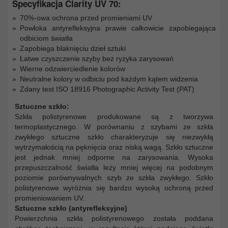
Specyfikacja Clarity UV 70:
70%-owa ochrona przed promieniami UV
Powłoka antyrefleksyjna prawie całkowicie zapobiegająca
odbiciom światła
Zapobiega blaknięciu dzieł sztuki
Łatwe czyszczenie szyby bez ryzyka zarysowań
Wierne odzwierciedlenie kolorów
Neutralne kolory w odbiciu pod każdym kątem widzenia
Zdany test ISO 18916 Photographic Activity Test (PAT)
Sztuczne szkło:
Szkła polistyrenowe produkowane są z tworzywa
termoplastycznego. W porównaniu z szybami ze szkła
zwykłego sztuczne szkło charakteryzuje się niezwykłą
wytrzymałością na pęknięcia oraz niską wagą. Szkło sztuczne
jest jednak mniej odporne na zarysowania. Wysoka
przepuszczalność światła leży mniej więcej na podobnym
poziomie porównywalnych szyb ze szkła zwykłego. Szkło
polistyrenowe wyróżnia się bardzo wysoką ochroną przed
promieniowaniem UV.
Sztuczne szkło (antyrefleksyjne)
Powierzchnia szkła polistyrenowego została poddana