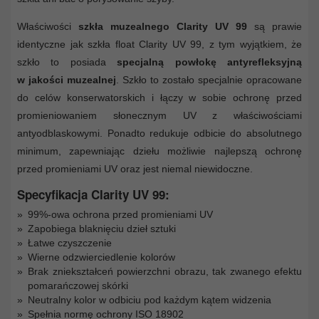
Właściwości
szkła muzealnego Clarity UV 99
są prawie
identyczne jak szkła float Clarity UV 99, z tym wyjątkiem, że
szkło to posiada
specjalną powłokę antyrefleksyjną
w jakości muzealnej
. Szkło to zostało specjalnie opracowane
do celów konserwatorskich i łączy w sobie ochronę przed
promieniowaniem słonecznym UV z właściwościami
antyodblaskowymi. Ponadto redukuje odbicie do absolutnego
minimum, zapewniając dziełu możliwie najlepszą ochronę
przed promieniami UV oraz jest niemal niewidoczne.
Specyfikacja Clarity UV 99:
99%-owa ochrona przed promieniami UV
Zapobiega blaknięciu dzieł sztuki
Łatwe czyszczenie
Wierne odzwierciedlenie kolorów
Brak zniekształceń powierzchni obrazu, tak zwanego efektu
pomarańczowej skórki
Neutralny kolor w odbiciu pod każdym kątem widzenia
Spełnia normę ochrony ISO 18902