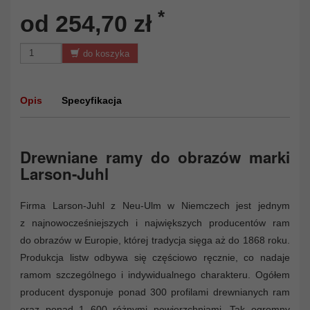
*
od 254,70 zł
do koszyka
Opis
Specyfikacja
Drewniane ramy do obrazów marki
Larson-Juhl
Firma Larson-Juhl z Neu-Ulm w Niemczech jest jednym
z najnowocześniejszych i największych producentów ram
do obrazów w Europie, której tradycja sięga aż do 1868 roku.
Produkcja listw odbywa się częściowo ręcznie, co nadaje
ramom szczególnego i indywidualnego charakteru. Ogółem
producent dysponuje ponad 300 profilami drewnianych ram
oraz ponad 1 600 różnymi powierzchniami. Tak ogromny