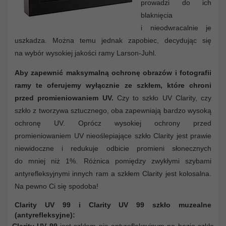
prowadzi do ich
blaknięcia
i nieodwracalnie je
uszkadza. Można temu jednak zapobiec, decydując się
na wybór wysokiej jakości ramy Larson-Juhl.
Aby zapewnić maksymalną ochronę obrazów i fotografii
ramy te oferujemy wyłącznie ze szkłem, które chroni
przed promieniowaniem UV.
Czy to szkło UV Clarity, czy
szkło z tworzywa sztucznego, oba zapewniają bardzo wysoką
ochronę UV. Oprócz wysokiej ochrony przed
promieniowaniem UV nieoślepiające szkło Clarity jest prawie
niewidoczne i redukuje odbicie promieni słonecznych
do mniej niż 1%. Różnica pomiędzy zwykłymi szybami
antyrefleksyjnymi innych ram a szkłem Clarity jest kolosalna.
Na pewno Ci się spodoba!
Clarity UV 99 i Clarity UV 99 szkło muzealne
(antyrefleksyjne):
Clarity UV 99
jest szkłem nie antyrefleksyjnym na bazie szkła