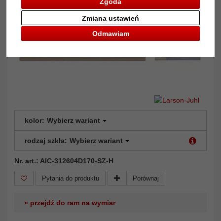
Zgoda
Zmiana ustawień
Odmawiam
kolor:
Wybierz wariant
rodzaj szkła:
Wybierz wariant
Nr. art.: AIC-312604D170-SZ-H
Pytania do produktu
Porównaj
» przejdź do ram na wymiar