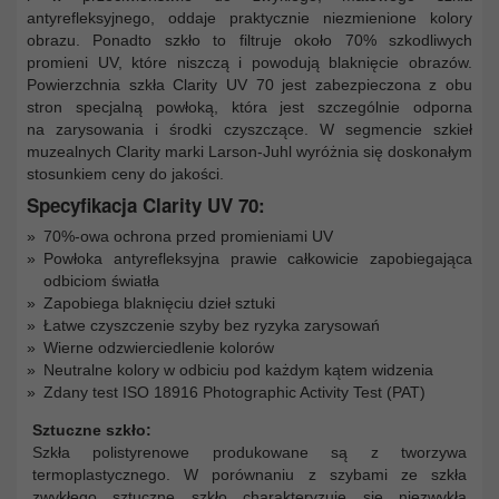
antyrefleksyjnego, oddaje praktycznie niezmienione kolory
obrazu. Ponadto szkło to filtruje około 70% szkodliwych
promieni UV, które niszczą i powodują blaknięcie obrazów.
Powierzchnia szkła Clarity UV 70 jest zabezpieczona z obu
stron specjalną powłoką, która jest szczególnie odporna
na zarysowania i środki czyszczące. W segmencie szkieł
muzealnych Clarity marki Larson-Juhl wyróżnia się doskonałym
stosunkiem ceny do jakości.
Specyfikacja Clarity UV 70:
70%-owa ochrona przed promieniami UV
Powłoka antyrefleksyjna prawie całkowicie zapobiegająca
odbiciom światła
Zapobiega blaknięciu dzieł sztuki
Łatwe czyszczenie szyby bez ryzyka zarysowań
Wierne odzwierciedlenie kolorów
Neutralne kolory w odbiciu pod każdym kątem widzenia
Zdany test ISO 18916 Photographic Activity Test (PAT)
Sztuczne szkło:
Szkła polistyrenowe produkowane są z tworzywa
termoplastycznego. W porównaniu z szybami ze szkła
zwykłego sztuczne szkło charakteryzuje się niezwykłą