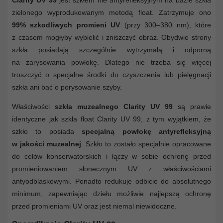
zielonego wyprodukowanym metodą float. Zatrzymuje ono
99% szkodliwych promieni UV
(przy 300–380 nm), które
z czasem mogłyby wybielić i zniszczyć obraz. Obydwie strony
szkła posiadają szczególnie wytrzymałą i odporną
na zarysowania powłokę. Dlatego nie trzeba się więcej
troszczyć o specjalne środki do czyszczenia lub pielęgnacji
szkła ani bać o porysowanie szyby.
Właściwości
szkła muzealnego Clarity UV 99
są prawie
identyczne jak szkła float Clarity UV 99, z tym wyjątkiem, że
szkło to posiada
specjalną powłokę antyrefleksyjną
w jakości muzealnej
. Szkło to zostało specjalnie opracowane
do celów konserwatorskich i łączy w sobie ochronę przed
promieniowaniem słonecznym UV z właściwościami
antyodblaskowymi. Ponadto redukuje odbicie do absolutnego
minimum, zapewniając dziełu możliwie najlepszą ochronę
przed promieniami UV oraz jest niemal niewidoczne.