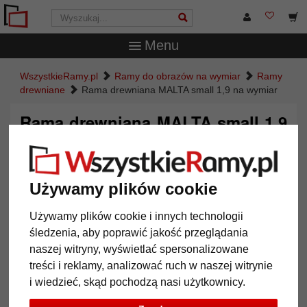
Menu
WszystkieRamy.pl
Ramy do obrazów na wymiar
Ramy
drewniane
Rama drewniana MALTA small 1,9 na wymiar
Rama drewniana MALTA small 1,9
na wymiar
Używamy plików cookie
Używamy plików cookie i innych technologii
śledzenia, aby poprawić jakość przeglądania
naszej witryny, wyświetlać spersonalizowane
treści i reklamy, analizować ruch w naszej witrynie
i wiedzieć, skąd pochodzą nasi użytkownicy.