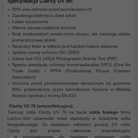
Specyfikacja Clarity UV 99:
99%-owa ochrona przed promieniami UV
Zapobiega blaknięciu dzieł sztuki
Łatwe czyszczenie
Wierne odzwierciedlenie kolorów
Brak zniekształceń powierzchni obrazu, tak zwanego efektu
pomarańczowej skórki
Neutralny kolor w odbiciu pod każdym kątem widzenia
Spełnia normę ochrony ISO 18902
Zdany test ISO 18916 Photographic Activity Test (PAT)
Spełnia standardy ochrony konserwatorskiej FATG (Fine Art
Trade Guild) i PPFA (Professional Picture Framers
Association)
Ochrona przed promieniowaniem słonecznym na poziomie
99%, potwierdzona przez laboratorium fizyczne w Wielkiej
Brytanii zgodnie z normą EN 410
Clarity UV 70 (antyrefleksyjne):
Tworząc szkło Clarity UV 70 na bazie
szkła białego
firma
Larson-Juhl ustanowiła nowe standardy w dziedzinie szkła
fotograficznego. Ze śladowym odbiciem poniżej 1% szkło
Clarity jest prawie całkowicie antyrefleksyjne
i w przeciwieństwie do zwykłego, matowego szkła