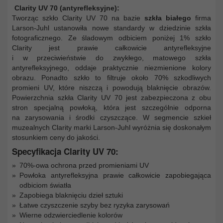
Clarity UV 70 (antyrefleksyjne):
Tworząc szkło Clarity UV 70 na bazie
szkła białego
firma
Larson-Juhl ustanowiła nowe standardy w dziedzinie szkła
fotograficznego. Ze śladowym odbiciem poniżej 1% szkło
Clarity jest prawie całkowicie antyrefleksyjne
i w przeciwieństwie do zwykłego, matowego szkła
antyrefleksyjnego, oddaje praktycznie niezmienione kolory
obrazu. Ponadto szkło to filtruje około 70% szkodliwych
promieni UV, które niszczą i powodują blaknięcie obrazów.
Powierzchnia szkła Clarity UV 70 jest zabezpieczona z obu
stron specjalną powłoką, która jest szczególnie odporna
na zarysowania i środki czyszczące. W segmencie szkieł
muzealnych Clarity marki Larson-Juhl wyróżnia się doskonałym
stosunkiem ceny do jakości.
Specyfikacja Clarity UV 70:
70%-owa ochrona przed promieniami UV
Powłoka antyrefleksyjna prawie całkowicie zapobiegająca
odbiciom światła
Zapobiega blaknięciu dzieł sztuki
Łatwe czyszczenie szyby bez ryzyka zarysowań
Wierne odzwierciedlenie kolorów