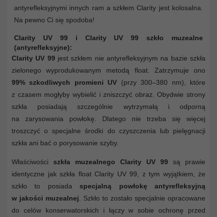
antyrefleksyjnymi innych ram a szkłem Clarity jest kolosalna.
Na pewno Ci się spodoba!
Clarity UV 99 i Clarity UV 99 szkło muzealne
(antyrefleksyjne):
Clarity UV 99
jest szkłem nie antyrefleksyjnym na bazie szkła
zielonego wyprodukowanym metodą float. Zatrzymuje ono
99% szkodliwych promieni UV
(przy 300–380 nm), które
z czasem mogłyby wybielić i zniszczyć obraz. Obydwie strony
szkła posiadają szczególnie wytrzymałą i odporną
na zarysowania powłokę. Dlatego nie trzeba się więcej
troszczyć o specjalne środki do czyszczenia lub pielęgnacji
szkła ani bać o porysowanie szyby.
Właściwości
szkła muzealnego Clarity UV 99
są prawie
identyczne jak szkła float Clarity UV 99, z tym wyjątkiem, że
szkło to posiada
specjalną powłokę antyrefleksyjną
w jakości muzealnej
. Szkło to zostało specjalnie opracowane
do celów konserwatorskich i łączy w sobie ochronę przed