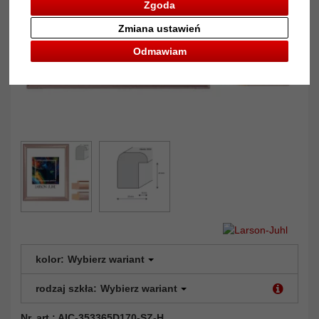
Zgoda
Zmiana ustawień
Odmawiam
kolor:
Wybierz wariant
rodzaj szkła:
Wybierz wariant
Nr. art.: AIC-353365D170-SZ-H