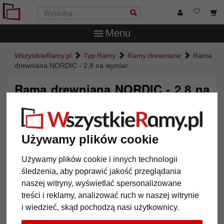
Menu
WszystkieRamy.pl
Typ Ramy
Ramy drewniane
Rama
drewniana NORDIC - 2,8 na wymiar
Rama drewniana NORDIC - 2,8 na
wymiar
Używamy plików cookie
Używamy plików cookie i innych technologii
śledzenia, aby poprawić jakość przeglądania
naszej witryny, wyświetlać spersonalizowane
treści i reklamy, analizować ruch w naszej witrynie
i wiedzieć, skąd pochodzą nasi użytkownicy.
Powrót
Dalej