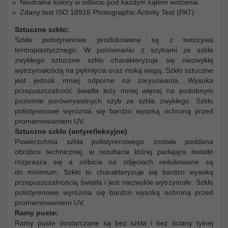
Neutralne kolory w odbiciu pod każdym kątem widzenia
Zdany test ISO 18916 Photographic Activity Test (PAT)
Sztuczne szkło:
Szkła polistyrenowe produkowane są z tworzywa
termoplastycznego. W porównaniu z szybami ze szkła
zwykłego sztuczne szkło charakteryzuje się niezwykłą
wytrzymałością na pęknięcia oraz niską wagą. Szkło sztuczne
jest jednak mniej odporne na zarysowania. Wysoka
przepuszczalność światła leży mniej więcej na podobnym
poziomie porównywalnych szyb ze szkła zwykłego. Szkło
polistyrenowe wyróżnia się bardzo wysoką ochroną przed
promieniowaniem UV.
Sztuczne szkło (antyrefleksyjne)
Powierzchnia szkła polistyrenowego została poddana
obróbce technicznej, w rezultacie której padające światło
rozprasza się a odbicia na zdjęciach redukowane są
do minimum. Szkło to charakteryzuje się bardzo wysoką
przepuszczalnością światła i jest niezwykle wytrzymałe. Szkło
polistyrenowe wyróżnia się bardzo wysoką ochroną przed
promieniowaniem UV.
Ramy puste:
Ramy puste dostarczane są bez szkła i bez ściany tylnej