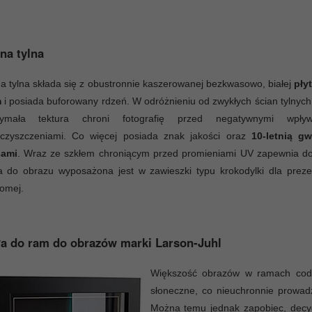
na tylna
a tylna składa się z obustronnie kaszerowanej bezkwasowo, białej
pły
m
i posiada buforowany rdzeń. W odróżnieniu od zwykłych ścian tylnych 
zymała tektura chroni fotografię przed negatywnymi wpły
eczyszczeniami. Co więcej posiada znak jakości oraz
10-letnią g
ami
. Wraz ze szkłem chroniącym przed promieniami UV zapewnia do
 do obrazu wyposażona jest w zawieszki typu krokodylki dla prezen
iomej.
a do ram do obrazów marki Larson-Juhl
Większość obrazów w ramach codzi
słoneczne, co nieuchronnie prowadz
Można temu jednak zapobiec, decyd