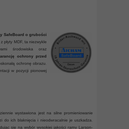
ty SafeBoard o grubości
z płyty MDF, ta niezwykle
wami środowiska oraz
warancję ochrony przed
skonałą ochronę obrazu.
tacji w pozycji pionowej
ennie wystawiona jest na silne promieniowanie
i do ich blaknięcia i nieodwracalnie je uszkadza.
ując się na wybór wysokiej jakości ramy Larson-