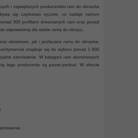
szych i największych producentów ram do obrazów
odbywa się częściowo ręcznie, co nadaje ramom
 ponad 300 profilami drewnianych ram oraz ponad
ie odpowiednią dla siebie ramę do obrazu.
raz aluminium, jak i pozłacane ramy do obrazów,
 asortymencie znajduje się do wyboru ponad 1 600
cjalne zamówienie. W kategorii ram aluminiowych
cią tego producenta są passe-partout. W ofercie
i
zamówienie