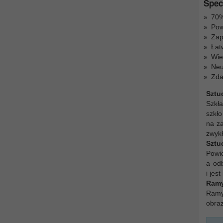
Spec
70%
Pow
Zap
Łat
Wie
Neu
Zda
Sztu
Szkł
szkło
na z
zwykł
Sztu
Powie
a odb
i jes
Ramy
Ramy 
obra