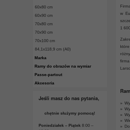
Firm
60x80 cm
w Eu
60x90 cm
szcz
70x80 cm
1 600
70x90 cm
Zakr
70x100 cm
które
84,1x118,9 cm (A0)
różn
Marka
firma
Ramy do obrazów na wymiar
Lars
Passe-partout
Akcesoria
Ramy
Jeśli masz do nas pytania,
Wys
Wy
chętnie służymy pomocą!
Wy
Wi
Poniedziałek – Piątek
8:00 –
Do