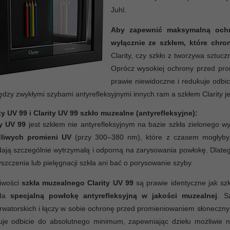
Juhl.
Aby zapewnić maksymalną ochro
wyłącznie ze szkłem, które chro
Clarity, czy szkło z tworzywa sztu
Oprócz wysokiej ochrony przed prom
prawie niewidoczne i redukuje odbi
dzy zwykłymi szybami antyrefleksyjnymi innych ram a szkłem Clarity j
ty UV 99 i Clarity UV 99 szkło muzealne (antyrefleksyjne):
ty UV 99
jest szkłem nie antyrefleksyjnym na bazie szkła zielonego
liwych promieni UV
(przy 300–380 nm), które z czasem mogłyby w
ają szczególnie wytrzymałą i odporną na zarysowania powłokę. Dlatego
szczenia lub pielęgnacji szkła ani bać o porysowanie szyby.
iwości
szkła muzealnego Clarity UV 99
są prawie identyczne jak szkł
ada
specjalną powłokę antyrefleksyjną w jakości muzealnej
. S
rwatorskich i łączy w sobie ochronę przed promieniowaniem słoneczn
uje odbicie do absolutnego minimum, zapewniając dziełu możliwie n