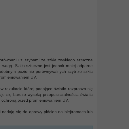
orównaniu z szybami ze szkła zwykłego sztuczne
ką wagą. Szkło sztuczne jest jednak mniej odporne
 podobnym poziomie porównywalnych szyb ze szkła
promieniowaniem UV.
 rezultacie której padające światło rozprasza się
je się bardzo wysoką przepuszczalnością światła
oką ochroną przed promieniowaniem UV.
i nadają się do oprawy płócien na blejtramach lub