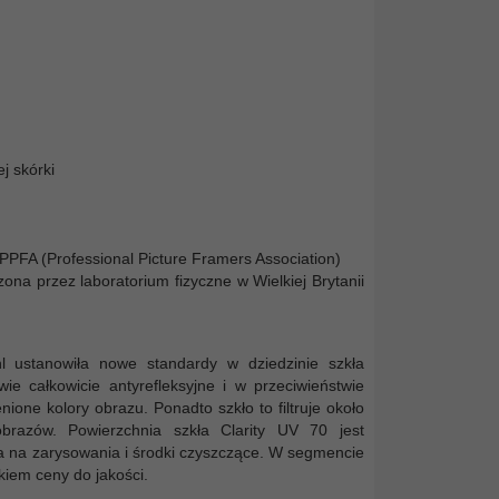
j skórki
 PPFA (Professional Picture Framers Association)
a przez laboratorium fizyczne w Wielkiej Brytanii
l ustanowiła nowe standardy w dziedzinie szkła
ie całkowicie antyrefleksyjne i w przeciwieństwie
ione kolory obrazu. Ponadto szkło to filtruje około
brazów. Powierzchnia szkła Clarity UV 70 jest
na na zarysowania i środki czyszczące. W segmencie
kiem ceny do jakości.