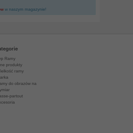
ów
w naszym magazynie!
tegorie
yp Ramy
nne produkty
ielkość ramy
arka
amy do obrazów na
ymiar
asse-partout
kcesoria