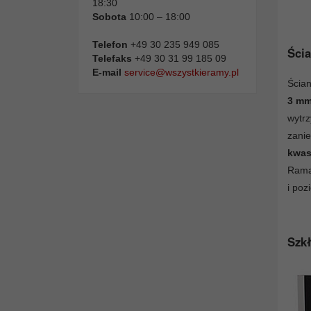
18:30
Sobota
10:00 – 18:00
Telefon
+49 30 235 949 085
Ścia
Telefaks
+49 30 31 99 185 09
E-mail
service@wszystkieramy.pl
Ścian
3 m
wytr
zani
kwas
Rama
i poz
Szkł