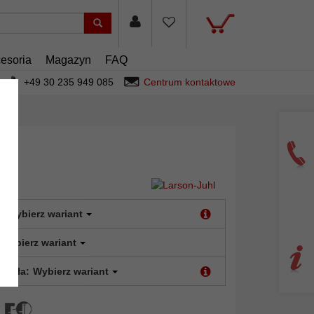
esoria
Magazyn
FAQ
+49 30 235 949 085
Centrum kontaktowe
:
Wybierz wariant
Wybierz wariant
 szkła:
Wybierz wariant