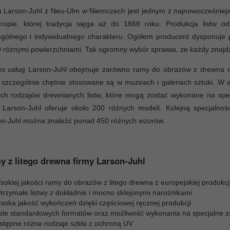
a Larson-Juhl z Neu-Ulm w Niemczech jest jednym z najnowocześniej
ropie, której tradycja sięga aż do 1868 roku. Produkcja listw 
ególnego i indywidualnego charakteru. Ogółem producent dysponuje
 różnymi powierzchniami. Tak ogromny wybór sprawia, że każdy znajdz
es usług Larson-Juhl obejmuje zarówno ramy do obrazów z drewna o
 szczególnie chętnie stosowane są w muzeach i galeriach sztuki. W
ych rodzajów drewnianych listw, które mogą zostać wykonane na spe
 Larson-Juhl oferuje około 200 różnych modeli. Kolejną specjalnoś
on-Juhl można znaleźć ponad 450 różnych wzorów.
 z litego drewna firmy Larson-Juhl
okiej jakości ramy do obrazów z litego drewna z europejskiej produkcj
trzymałe listwy z dokładnie i mocno sklejonymi narożnikami
soka jakość wykończeń dzięki częściowej ręcznej produkcji
ele standardowych formatów oraz możliwość wykonania na specjalne 
stępne różne rodzaje szkła z ochroną UV