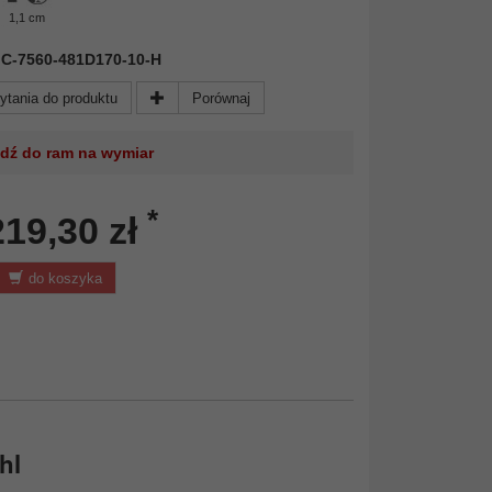
1,1 cm
 AIC-7560-481D170-10-H
ytania do produktu
Porównaj
jdź do ram na wymiar
*
219,30 zł
do koszyka
hl