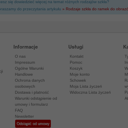
esz się dowiedzieć więcej na temat różnych rodzajów szkła?
raszamy do przeczytania artykułu
» Rodzaje szkła do ramek do obraz
Informacje
Usługi
Ka
O nas
Kontakt
T
Impressum
Pomoc
I
Ogólne Warunki
Koszyk
W
ji
Handlowe
Moje konto
M
Ochrona danych
Schowek
R
osobowych
Moja Lista życzeń
w
Dostawa i platność
Widoczna Lista życzeń
P
Warunki odstąpienie od
A
umowy i formularz
FAQ
Newsletter
Odstąpić od umowy