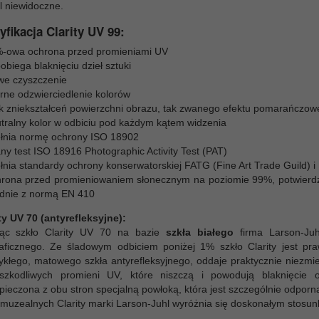
l niewidoczne.
yfikacja Clarity UV 99:
-owa ochrona przed promieniami UV
obiega blaknięciu dzieł sztuki
we czyszczenie
rne odzwierciedlenie kolorów
k zniekształceń powierzchni obrazu, tak zwanego efektu pomarańczowe
tralny kolor w odbiciu pod każdym kątem widzenia
łnia normę ochrony ISO 18902
ny test ISO 18916 Photographic Activity Test (PAT)
łnia standardy ochrony konserwatorskiej FATG (Fine Art Trade Guild) i
rona przed promieniowaniem słonecznym na poziomie 99%, potwierdzon
dnie z normą EN 410
ty UV 70 (antyrefleksyjne):
ąc szkło Clarity UV 70 na bazie
szkła białego
firma Larson-Juh
raficznego. Ze śladowym odbiciem poniżej 1% szkło Clarity jest praw
kłego, matowego szkła antyrefleksyjnego, oddaje praktycznie niezmien
zkodliwych promieni UV, które niszczą i powodują blaknięcie o
pieczona z obu stron specjalną powłoką, która jest szczególnie odpor
 muzealnych Clarity marki Larson-Juhl wyróżnia się doskonałym stosun