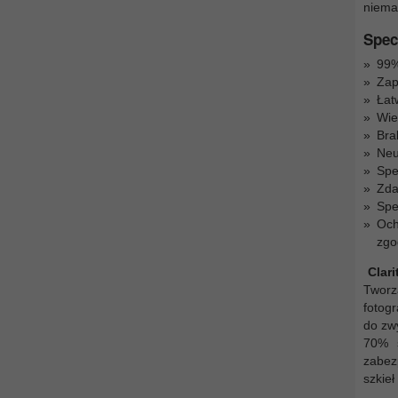
niema
Spec
99%
Zap
Łat
Wie
Bra
Neu
Spe
Zda
Spe
Och
zgo
Clari
Tworz
fotog
do zwy
70% s
zabez
szkieł