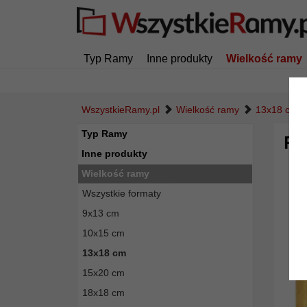
Typ Ramy
Inne produkty
Wielkość ramy
WszystkieRamy.pl
Wielkość ramy
13x18 cm
Typ Ramy
Ra
Inne produkty
Wielkość ramy
Wszystkie formaty
9x13 cm
10x15 cm
13x18 cm
15x20 cm
18x18 cm
Powró