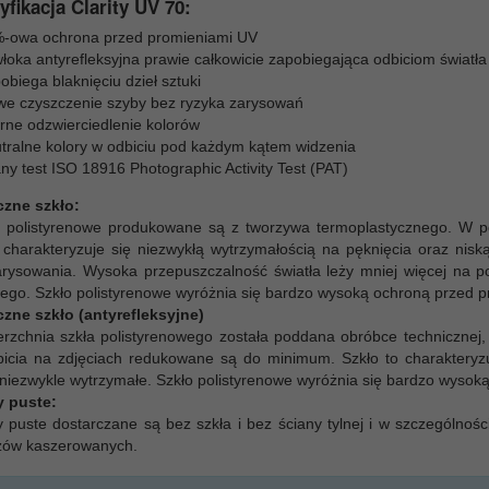
yfikacja Clarity UV 70:
-owa ochrona przed promieniami UV
łoka antyrefleksyjna prawie całkowicie zapobiegająca odbiciom światła
obiega blaknięciu dzieł sztuki
we czyszczenie szyby bez ryzyka zarysowań
rne odzwierciedlenie kolorów
tralne kolory w odbiciu pod każdym kątem widzenia
ny test ISO 18916 Photographic Activity Test (PAT)
czne szkło:
a polistyrenowe produkowane są z tworzywa termoplastycznego. W p
 charakteryzuje się niezwykłą wytrzymałością na pęknięcia oraz nis
arysowania. Wysoka przepuszczalność światła leży mniej więcej na
ego. Szkło polistyrenowe wyróżnia się bardzo wysoką ochroną przed 
czne szkło (antyrefleksyjne)
rzchnia szkła polistyrenowego została poddana obróbce technicznej, w
icia na zdjęciach redukowane są do minimum. Szkło to charakteryzu
t niezwykle wytrzymałe. Szkło polistyrenowe wyróżnia się bardzo wys
 puste:
puste dostarczane są bez szkła i bez ściany tylnej i w szczególnośc
zów kaszerowanych.