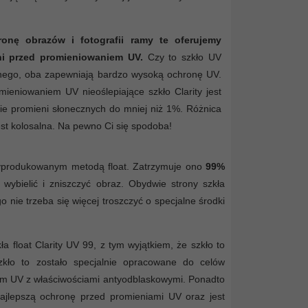
nę obrazów i fotografii ramy te oferujemy
ni przed promieniowaniem UV.
Czy to szkło UV
cznego, oba zapewniają bardzo wysoką ochronę UV.
ieniowaniem UV nieoślepiające szkło Clarity jest
cie promieni słonecznych do mniej niż 1%. Różnica
est kolosalna. Na pewno Ci się spodoba!
 wyprodukowanym metodą float. Zatrzymuje ono
99%
ybielić i zniszczyć obraz. Obydwie strony szkła
 nie trzeba się więcej troszczyć o specjalne środki
a float Clarity UV 99, z tym wyjątkiem, że szkło to
zkło to zostało specjalnie opracowane do celów
ym UV z właściwościami antyodblaskowymi. Ponadto
ajlepszą ochronę przed promieniami UV oraz jest