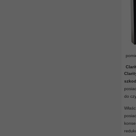
pomię
Clari
Clari
szkod
posiad
do czy
Właśc
posi
konse
reduk