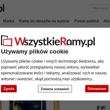
Marka
Ramy do obrazów na wymiar
Passe-partout
Akc
Tylko 25,95 zł
za wysyłkę.
Rama drewniana PEARL
ma drewniana PEARL
Używamy plików cookie
Używamy plików cookie i innych technologii śledzenia, aby
poprawić jakość przeglądania naszej witryny, wyświetlać
spersonalizowane treści i reklamy, analizować ruch w naszej
format
witrynie i wiedzieć, skąd pochodzą nasi użytkownicy.
kolor:
Zgoda
Odmawiam
Zmiana ustawień
rodzaj
t
Dalej