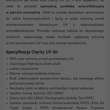
szkło to posiada
specjalną powłokę antyrefleksyjną
w jakości muzealnej
. Szkło to zostało specjalnie opracowane
do celów konserwatorskich i łączy w sobie ochronę przed
promieniowaniem słonecznym UV z właściwościami
antyodblaskowymi. Ponadto redukuje odbicie do absolutnego
minimum, zapewniając dziełu możliwie najlepszą ochronę
przed promieniami UV oraz jest niemal niewidoczne.
Specyfikacja Clarity UV 99:
99%-owa ochrona przed promieniami UV
Zapobiega blaknięciu dzieł sztuki
Łatwe czyszczenie
Wierne odzwierciedlenie kolorów
Brak zniekształceń powierzchni obrazu, tak zwanego efektu
pomarańczowej skórki
Neutralny kolor w odbiciu pod każdym kątem widzenia
Spełnia normę ochrony ISO 18902
Zdany test ISO 18916 Photographic Activity Test (PAT)
Spełnia standardy ochrony konserwatorskiej FATG (Fine Art
Trade Guild) i PPFA (Professional Picture Framers