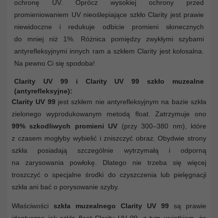
ochronę UV. Oprócz wysokiej ochrony przed
promieniowaniem UV nieoślepiające szkło Clarity jest prawie
niewidoczne i redukuje odbicie promieni słonecznych
do mniej niż 1%. Różnica pomiędzy zwykłymi szybami
antyrefleksyjnymi innych ram a szkłem Clarity jest kolosalna.
Na pewno Ci się spodoba!
Clarity UV 99 i Clarity UV 99 szkło muzealne
(antyrefleksyjne):
Clarity UV 99
jest szkłem nie antyrefleksyjnym na bazie szkła
zielonego wyprodukowanym metodą float. Zatrzymuje ono
99% szkodliwych promieni UV
(przy 300–380 nm), które
z czasem mogłyby wybielić i zniszczyć obraz. Obydwie strony
szkła posiadają szczególnie wytrzymałą i odporną
na zarysowania powłokę. Dlatego nie trzeba się więcej
troszczyć o specjalne środki do czyszczenia lub pielęgnacji
szkła ani bać o porysowanie szyby.
Właściwości
szkła muzealnego Clarity UV 99
są prawie
identyczne jak szkła float Clarity UV 99, z tym wyjątkiem, że