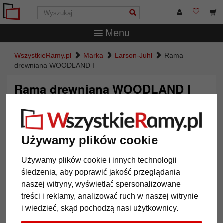
Menu
WszystkieRamy.pl
Marka
Larson-Juhl
Rama
drewniana WOODLAND I
Rama drewniana WOODLAND I
Używamy plików cookie
Używamy plików cookie i innych technologii
śledzenia, aby poprawić jakość przeglądania
naszej witryny, wyświetlać spersonalizowane
treści i reklamy, analizować ruch w naszej witrynie
i wiedzieć, skąd pochodzą nasi użytkownicy.
Powrót
Dalej