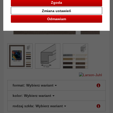
Zgoda
Zmiana ustawień
Odmawiam
format:
Wybierz wariant
kolor:
Wybierz wariant
rodzaj szkła:
Wybierz wariant