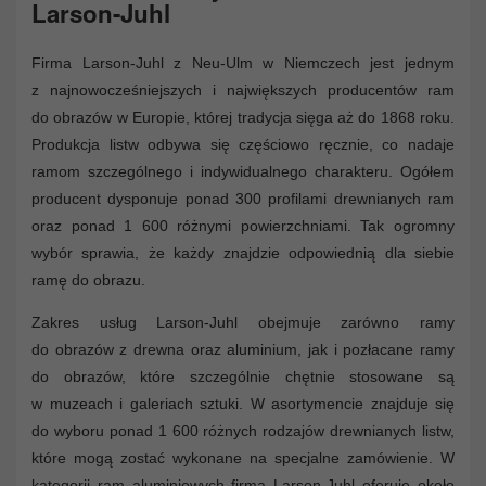
Larson-Juhl
Firma Larson-Juhl z Neu-Ulm w Niemczech jest jednym
z najnowocześniejszych i największych producentów ram
do obrazów w Europie, której tradycja sięga aż do 1868 roku.
Produkcja listw odbywa się częściowo ręcznie, co nadaje
ramom szczególnego i indywidualnego charakteru. Ogółem
producent dysponuje ponad 300 profilami drewnianych ram
oraz ponad 1 600 różnymi powierzchniami. Tak ogromny
wybór sprawia, że każdy znajdzie odpowiednią dla siebie
ramę do obrazu.
Zakres usług Larson-Juhl obejmuje zarówno ramy
do obrazów z drewna oraz aluminium, jak i pozłacane ramy
do obrazów, które szczególnie chętnie stosowane są
w muzeach i galeriach sztuki. W asortymencie znajduje się
do wyboru ponad 1 600 różnych rodzajów drewnianych listw,
które mogą zostać wykonane na specjalne zamówienie. W
kategorii ram aluminiowych firma Larson-Juhl oferuje około