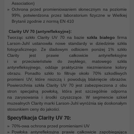
Association)
Ochrona przed promieniowaniem słonecznym na poziomie
99%, potwierdzona przez laboratorium fizyczne w Wielkiej
Brytanii zgodnie z normą EN 410
Clarity UV 70 (antyrefleksyjne):
Tworząc szkło Clarity UV 70 na bazie
szkła białego
firma
Larson-Juhl ustanowiła nowe standardy w dziedzinie szkła
fotograficznego. Ze śladowym odbiciem poniżej 1% szkło
Clarity jest prawie całkowicie antyrefleksyjne
i w przeciwieństwie do zwykłego, matowego szkła
antyrefleksyjnego, oddaje praktycznie niezmienione kolory
obrazu. Ponadto szkło to filtruje około 70% szkodliwych
promieni UV, które niszczą i powodują blaknięcie obrazów.
Powierzchnia szkła Clarity UV 70 jest zabezpieczona z obu
stron specjalną powłoką, która jest szczególnie odporna
na zarysowania i środki czyszczące. W segmencie szkieł
muzealnych Clarity marki Larson-Juhl wyróżnia się doskonałym
stosunkiem ceny do jakości.
Specyfikacja Clarity UV 70:
70%-owa ochrona przed promieniami UV
Powłoka antyrefleksyjna prawie całkowicie zapobiegająca