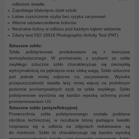
odbiciom światła
Zapobiega blaknięciu dzieł sztuki
Łatwe czyszczenie szyby bez ryzyka zarysowań
Wierne odzwierciedlenie kolorów
Neutralne kolory w odbiciu pod każdym kątem widzenia
Zdany test ISO 18916 Photographic Activity Test (PAT)
Sztuczne szkło:
Szkła polistyrenowe produkowane są z tworzywa
termoplastycznego. W porównaniu z szybami ze szkła
zwykłego sztuczne szkło charakteryzuje się niezwykłą
wytrzymałością na pęknięcia oraz niską wagą. Szkło sztuczne
jest jednak mniej odporne na zarysowania. Wysoka
przepuszczalność światła leży mniej więcej na podobnym
poziomie porównywalnych szyb ze szkła zwykłego. Szkło
polistyrenowe wyróżnia się bardzo wysoką ochroną przed
promieniowaniem UV.
Sztuczne szkło (antyrefleksyjne)
Powierzchnia szkła polistyrenowego została poddana
obróbce technicznej, w rezultacie której padające światło
rozprasza się a odbicia na zdjęciach redukowane są
do minimum. Szkło to charakteryzuje się bardzo wysoką
przepuszczalnością światła i jest niezwykle wytrzymałe. Szkło