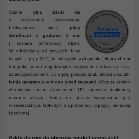
Ściana tylna składa się
z obustronnie kaszerowanej
bezkwasowo, białej
płyty
SafeBoard o grubości 3 mm
i posiada buforowany rdzeń.
W odróżnieniu od zwykłych ścian
tylnych z płyty MDF, ta niezwykle wytrzymała tektura chroni
fotografię przed negatywnymi wpływami środowiska oraz
zanieczyszczeniami. Co więcej posiada znak jakości oraz
10-
letnią gwarancję ochrony przed kwasami
. Wraz ze szkłem
chroniącym przed promieniami UV zapewnia doskonałą
ochronę obrazu. Rama do obrazu wyposażona jest
w zawieszki typu krokodylki dla prezentacji w pozycji pionowej
i poziomej.
Szkła do ram do obrazów marki Larson-Juhl