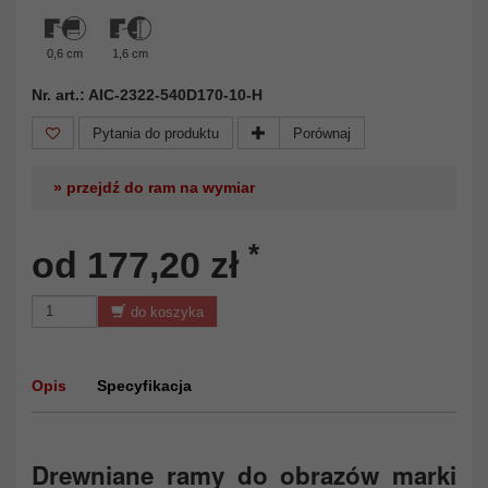
0,6 cm
1,6 cm
Nr. art.: AIC-2322-540D170-10-H
Pytania do produktu
Porównaj
» przejdź do ram na wymiar
*
od 177,20 zł
do koszyka
Opis
Specyfikacja
Drewniane ramy do obrazów marki