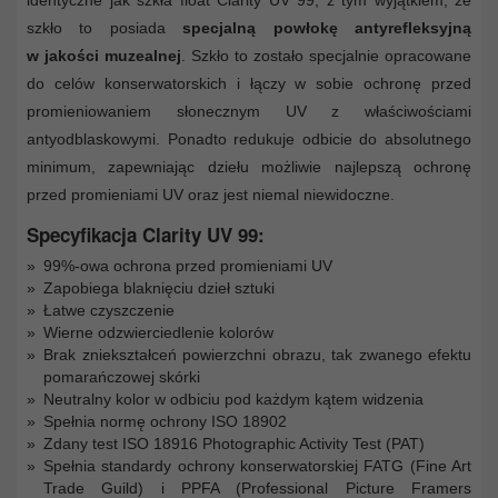
szkło to posiada
specjalną powłokę antyrefleksyjną
w jakości muzealnej
. Szkło to zostało specjalnie opracowane
do celów konserwatorskich i łączy w sobie ochronę przed
promieniowaniem słonecznym UV z właściwościami
antyodblaskowymi. Ponadto redukuje odbicie do absolutnego
minimum, zapewniając dziełu możliwie najlepszą ochronę
przed promieniami UV oraz jest niemal niewidoczne.
Specyfikacja Clarity UV 99:
99%-owa ochrona przed promieniami UV
Zapobiega blaknięciu dzieł sztuki
Łatwe czyszczenie
Wierne odzwierciedlenie kolorów
Brak zniekształceń powierzchni obrazu, tak zwanego efektu
pomarańczowej skórki
Neutralny kolor w odbiciu pod każdym kątem widzenia
Spełnia normę ochrony ISO 18902
Zdany test ISO 18916 Photographic Activity Test (PAT)
Spełnia standardy ochrony konserwatorskiej FATG (Fine Art
Trade Guild) i PPFA (Professional Picture Framers