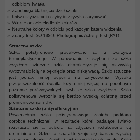
odbiciom światła
Zapobiega blaknięciu dzieł sztuki
Łatwe czyszczenie szyby bez ryzyka zarysowań
Wierne odzwierciedlenie kolorów
Neutralne kolory w odbiciu pod każdym kątem widzenia
Zdany test ISO 18916 Photographic Activity Test (PAT)
Sztuczne szkło:
Szkła polistyrenowe produkowane są z tworzywa
termoplastycznego. W porównaniu z szybami ze szkła
zwykłego sztuczne szkło charakteryzuje się niezwykłą
wytrzymałością na pęknięcia oraz niską wagą. Szkło sztuczne
jest jednak mniej odporne na zarysowania. Wysoka
przepuszczalność światła leży mniej więcej na podobnym
poziomie porównywalnych szyb ze szkła zwykłego. Szkło
polistyrenowe wyróżnia się bardzo wysoką ochroną przed
promieniowaniem UV.
Sztuczne szkło (antyrefleksyjne)
Powierzchnia szkła polistyrenowego została poddana
obróbce technicznej, w rezultacie której padające światło
rozprasza się a odbicia na zdjęciach redukowane są
do minimum. Szkło to charakteryzuje się bardzo wysoką
przepuszczalnością światła i jest niezwykle wytrzymałe. Szkło