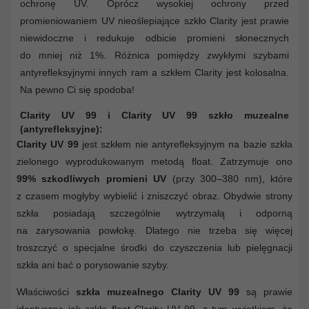
ochronę UV. Oprócz wysokiej ochrony przed
promieniowaniem UV nieoślepiające szkło Clarity jest prawie
niewidoczne i redukuje odbicie promieni słonecznych
do mniej niż 1%. Różnica pomiędzy zwykłymi szybami
antyrefleksyjnymi innych ram a szkłem Clarity jest kolosalna.
Na pewno Ci się spodoba!
Clarity UV 99 i Clarity UV 99 szkło muzealne
(antyrefleksyjne):
Clarity UV 99
jest szkłem nie antyrefleksyjnym na bazie szkła
zielonego wyprodukowanym metodą float. Zatrzymuje ono
99% szkodliwych promieni UV
(przy 300–380 nm), które
z czasem mogłyby wybielić i zniszczyć obraz. Obydwie strony
szkła posiadają szczególnie wytrzymałą i odporną
na zarysowania powłokę. Dlatego nie trzeba się więcej
troszczyć o specjalne środki do czyszczenia lub pielęgnacji
szkła ani bać o porysowanie szyby.
Właściwości
szkła muzealnego Clarity UV 99
są prawie
identyczne jak szkła float Clarity UV 99, z tym wyjątkiem, że