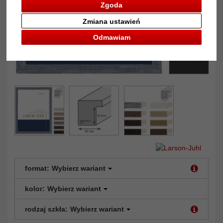
Zgoda
Zmiana ustawień
Odmawiam
format:
Wybierz wariant
kolor:
Wybierz wariant
rodzaj szkła:
Wybierz wariant