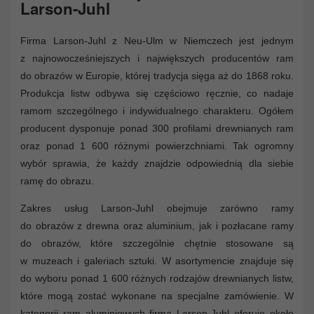
Larson-Juhl
Firma Larson-Juhl z Neu-Ulm w Niemczech jest jednym
z najnowocześniejszych i największych producentów ram
do obrazów w Europie, której tradycja sięga aż do 1868 roku.
Produkcja listw odbywa się częściowo ręcznie, co nadaje
ramom szczególnego i indywidualnego charakteru. Ogółem
producent dysponuje ponad 300 profilami drewnianych ram
oraz ponad 1 600 różnymi powierzchniami. Tak ogromny
wybór sprawia, że każdy znajdzie odpowiednią dla siebie
ramę do obrazu.
Zakres usług Larson-Juhl obejmuje zarówno ramy
do obrazów z drewna oraz aluminium, jak i pozłacane ramy
do obrazów, które szczególnie chętnie stosowane są
w muzeach i galeriach sztuki. W asortymencie znajduje się
do wyboru ponad 1 600 różnych rodzajów drewnianych listw,
które mogą zostać wykonane na specjalne zamówienie. W
kategorii ram aluminiowych firma Larson-Juhl oferuje około