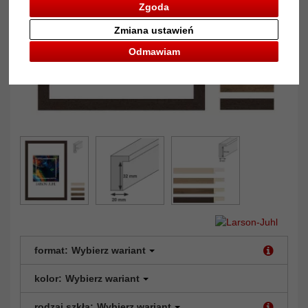
Zgoda
Zmiana ustawień
Odmawiam
format:
Wybierz wariant
kolor:
Wybierz wariant
rodzaj szkła:
Wybierz wariant