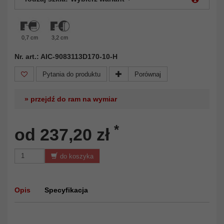
0,7 cm
3,2 cm
Nr. art.: AIC-9083113D170-10-H
Pytania do produktu
Porównaj
» przejdź do ram na wymiar
*
od 237,20 zł
do koszyka
Opis
Specyfikacja