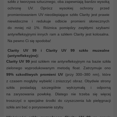
szkło z tworzywa sztucznego, oba zapewniają bardzo wysoką
ochronę UV. Oprócz wysokiej ochrony przed
promieniowaniem UV nieoślepiające szkło Clarity jest prawie
niewidoczne i redukuje odbicie promieni słonecznych
do mniej niż 1%. Różnica pomiędzy zwykłymi szybami
antyrefleksyjnymi innych ram a szkłem Clarity jest kolosalna.
Na pewno Ci się spodoba!
Clarity UV 99 i Clarity UV 99 szkło muzealne
(antyrefleksyjne):
Clarity UV 99
jest szkłem nie antyrefleksyjnym na bazie szkła
zielonego wyprodukowanym metodą float. Zatrzymuje ono
99% szkodliwych promieni UV
(przy 300–380 nm), które
z czasem mogłyby wybielić i zniszczyć obraz. Obydwie strony
szkła posiadają szczególnie wytrzymałą i odporną
na zarysowania powłokę. Dlatego nie trzeba się więcej
troszczyć o specjalne środki do czyszczenia lub pielęgnacji
szkła ani bać o porysowanie szyby.