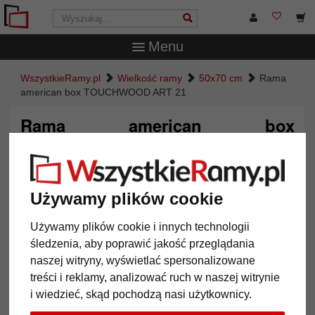
Menu
WszystkieRamy.pl
Wielkość ramy
50x70 cm
Rama
american box TOUCHWOOD ART 21
Rama american box
TOUCHWOOD ART 21
Używamy plików cookie
Używamy plików cookie i innych technologii
śledzenia, aby poprawić jakość przeglądania
naszej witryny, wyświetlać spersonalizowane
treści i reklamy, analizować ruch w naszej witrynie
i wiedzieć, skąd pochodzą nasi użytkownicy.
Powrót
Dalej