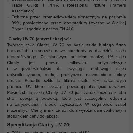
Trade Guild) i PPFA (Professional Picture Framers
Association)
Ochrona przed promieniowaniem słonecznym na poziomie
99%, potwierdzona przez laboratorium fizyczne w Wielkiej
Brytanii zgodnie z normą EN 410
Clarity UV 70 (antyrefleksyjne):
Tworząc szkło Clarity UV 70 na bazie
szkła białego
firma
Larson-Juhl ustanowiła nowe standardy w dziedzinie szkła
fotograficznego. Ze śladowym odbiciem poniżej 1% szkło
Clarity jest prawie całkowicie antyrefleksyjne
i w przeciwieństwie do zwykłego, matowego szkła
antyrefleksyjnego, oddaje praktycznie niezmienione kolory
obrazu. Ponadto szkło to filtruje około 70% szkodliwych
promieni UV, które niszczą i powodują blaknięcie obrazów.
Powierzchnia szkła Clarity UV 70 jest zabezpieczona z obu
stron specjalną powłoką, która jest szczególnie odporna
na zarysowania i środki czyszczące. W segmencie szkieł
muzealnych Clarity marki Larson-Juhl wyróżnia się doskonałym
stosunkiem ceny do jakości.
Specyfikacja Clarity UV 70:
70%-owa ochrona przed promieniami UV