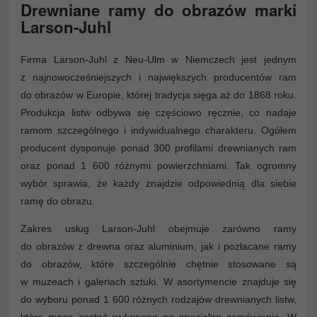
Drewniane ramy do obrazów marki
Larson-Juhl
Firma Larson-Juhl z Neu-Ulm w Niemczech jest jednym
z najnowocześniejszych i największych producentów ram
do obrazów w Europie, której tradycja sięga aż do 1868 roku.
Produkcja listw odbywa się częściowo ręcznie, co nadaje
ramom szczególnego i indywidualnego charakteru. Ogółem
producent dysponuje ponad 300 profilami drewnianych ram
oraz ponad 1 600 różnymi powierzchniami. Tak ogromny
wybór sprawia, że każdy znajdzie odpowiednią dla siebie
ramę do obrazu.
Zakres usług Larson-Juhl obejmuje zarówno ramy
do obrazów z drewna oraz aluminium, jak i pozłacane ramy
do obrazów, które szczególnie chętnie stosowane są
w muzeach i galeriach sztuki. W asortymencie znajduje się
do wyboru ponad 1 600 różnych rodzajów drewnianych listw,
które mogą zostać wykonane na specjalne zamówienie. W