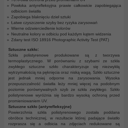
Powłoka antyrefleksyjna prawie całkowicie zapobiegająca
odbiciom światła
Zapobiega blaknięciu dzieł sztuki
Łatwe czyszczenie szyby bez ryzyka zarysowań
Wierne odzwierciedlenie kolorów
Neutralne kolory w odbiciu pod każdym kątem widzenia
Zdany test ISO 18916 Photographic Activity Test (PAT)
Sztuczne szkło:
Szkła polistyrenowe produkowane są z tworzywa
termoplastycznego. W porównaniu z szybami ze szkła
zwykłego sztuczne szkło charakteryzuje się niezwykłą
wytrzymałością na pęknięcia oraz niską wagą. Szkło sztuczne
jest jednak mniej odporne na zarysowania. Wysoka
przepuszczalność światła leży mniej więcej na podobnym
poziomie porównywalnych szyb ze szkła zwykłego. Szkło
polistyrenowe wyróżnia się bardzo wysoką ochroną przed
promieniowaniem UV.
Sztuczne szkło (antyrefleksyjne)
Powierzchnia szkła polistyrenowego została poddana
obróbce technicznej, w rezultacie której padające światło
rozprasza się a odbicia na zdjęciach redukowane są