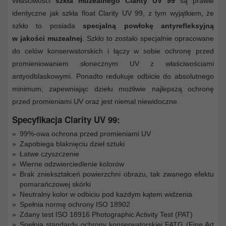
Właściwości
szkła muzealnego Clarity UV 99
są prawie
identyczne jak szkła float Clarity UV 99, z tym wyjątkiem, że
szkło to posiada
specjalną powłokę antyrefleksyjną
w jakości muzealnej
. Szkło to zostało specjalnie opracowane
do celów konserwatorskich i łączy w sobie ochronę przed
promieniowaniem słonecznym UV z właściwościami
antyodblaskowymi. Ponadto redukuje odbicie do absolutnego
minimum, zapewniając dziełu możliwie najlepszą ochronę
przed promieniami UV oraz jest niemal niewidoczne.
Specyfikacja Clarity UV 99:
99%-owa ochrona przed promieniami UV
Zapobiega blaknięciu dzieł sztuki
Łatwe czyszczenie
Wierne odzwierciedlenie kolorów
Brak zniekształceń powierzchni obrazu, tak zwanego efektu
pomarańczowej skórki
Neutralny kolor w odbiciu pod każdym kątem widzenia
Spełnia normę ochrony ISO 18902
Zdany test ISO 18916 Photographic Activity Test (PAT)
Spełnia standardy ochrony konserwatorskiej FATG (Fine Art